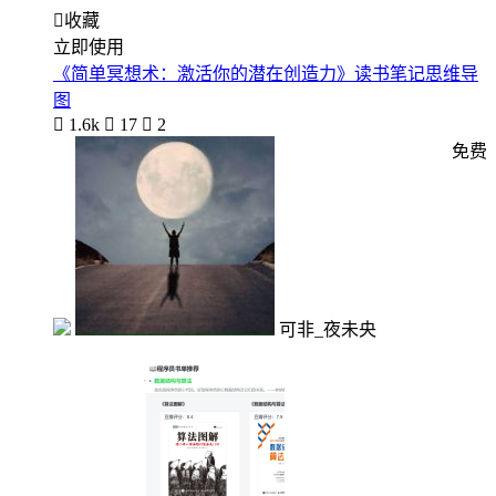

收藏
立即使用
《简单冥想术：激活你的潜在创造力》读书笔记思维导
图

1.6k

17

2
免费
可非_夜未央