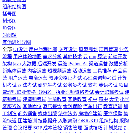
组织结构图
括号图
树形图
鱼骨图
时间轴
其他思维导图
全部
UI设计
用户旅程地图
交互设计
原型规划
项目管理
业务
流程
用户体验地图
需求分析
其他技术
云
php
算法
前端开发
架构
java
大数据
后端开发
运维
Python
AI
渠道运营
数据分析
新媒体运营
内容运营
短视频运营
活动运营
工具推荐
产品运
营
用户运营
电商运营
教师资格证考试
心理咨询师考试
计算
机考试
司法考试
研究生考试
公务员考试
软考
英语考试
项目
管理师职业资格（PMP）
执业医师资格考试
会计职称考试
建
筑师考试
建造师考试
学前教育
其他教育
初中
高中
大学
小学
客服咨询
其他岗位
酒店餐饮
金融保险
汽车出行
教育培训
加
工制造
商务销售
媒体出版
法律法务
房地产建筑
医疗保健
物
流快递
团建培训
技能提升
入职离职
OKR-KPI
组织结构
采购
管理
会议纪要
SOP
成本管控
销售管理
面试技巧
计划总结
综