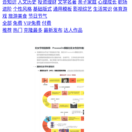
合知识
人文历史
投资理财
文学名著
亲子家庭
心理成长
职场
进阶
个性风格
基础版式
通用模板
影视综艺
生活常识
体育游
戏
旅游美食
节日节气
全部
免费
VIP免费
付费
推荐
热门
克隆最多
最新发布
达人作品