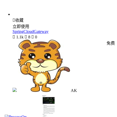

收藏
立即使用
SpringCloudGateway

1.1k

8

0
免费
AK