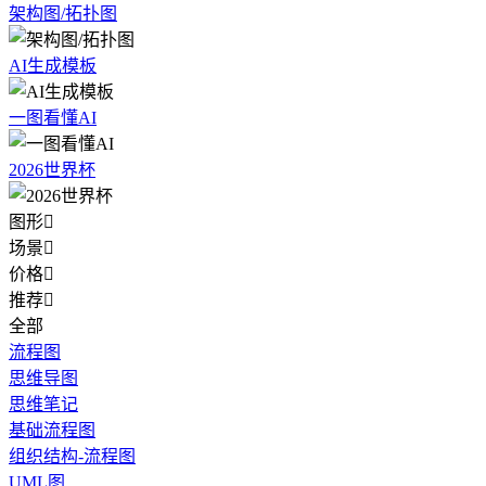
架构图/拓扑图
AI生成模板
一图看懂AI
2026世界杯
图形

场景

价格

推荐

全部
流程图
思维导图
思维笔记
基础流程图
组织结构-流程图
UML图