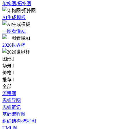
架构图/拓扑图
AI生成模板
一图看懂AI
2026世界杯
图形

场景

价格

推荐

全部
流程图
思维导图
思维笔记
基础流程图
组织结构-流程图
UML图