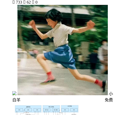

733

62

0
小
白羊
免费