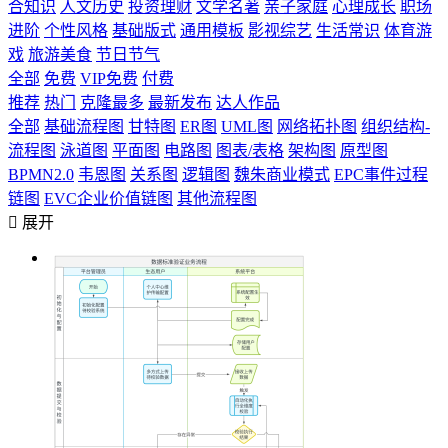
合知识
人文历史
投资理财
文学名著
亲子家庭
心理成长
职场
进阶
个性风格
基础版式
通用模板
影视综艺
生活常识
体育游
戏
旅游美食
节日节气
全部
免费
VIP免费
付费
推荐
热门
克隆最多
最新发布
达人作品
全部
基础流程图
甘特图
ER图
UML图
网络拓扑图
组织结构-
流程图
泳道图
平面图
电路图
图表/表格
架构图
原型图
BPMN2.0
韦恩图
关系图
逻辑图
魏朱商业模式
EPC事件过程
链图
EVC企业价值链图
其他流程图

展开