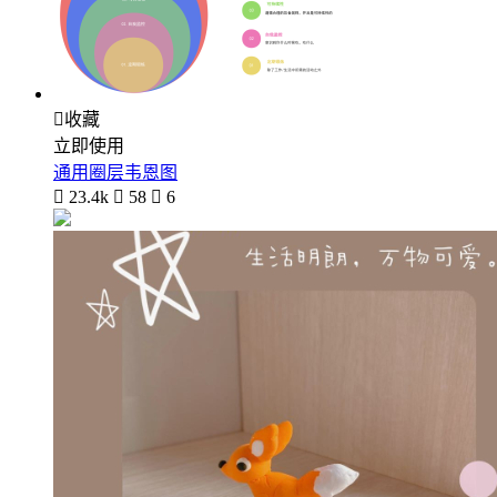

收藏
立即使用
通用圈层韦恩图

23.4k

58

6