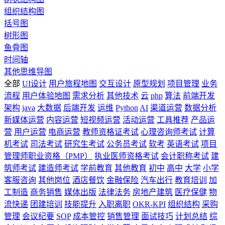
组织结构图
括号图
树形图
鱼骨图
时间轴
其他思维导图
全部
UI设计
用户旅程地图
交互设计
原型规划
项目管理
业务
流程
用户体验地图
需求分析
其他技术
云
php
算法
前端开发
架构
java
大数据
后端开发
运维
Python
AI
渠道运营
数据分析
新媒体运营
内容运营
短视频运营
活动运营
工具推荐
产品运
营
用户运营
电商运营
教师资格证考试
心理咨询师考试
计算
机考试
司法考试
研究生考试
公务员考试
软考
英语考试
项目
管理师职业资格（PMP）
执业医师资格考试
会计职称考试
建
筑师考试
建造师考试
学前教育
其他教育
初中
高中
大学
小学
客服咨询
其他岗位
酒店餐饮
金融保险
汽车出行
教育培训
加
工制造
商务销售
媒体出版
法律法务
房地产建筑
医疗保健
物
流快递
团建培训
技能提升
入职离职
OKR-KPI
组织结构
采购
管理
会议纪要
SOP
成本管控
销售管理
面试技巧
计划总结
综