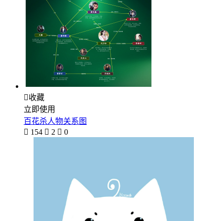

收藏
立即使用
百花杀人物关系图

154

2

0