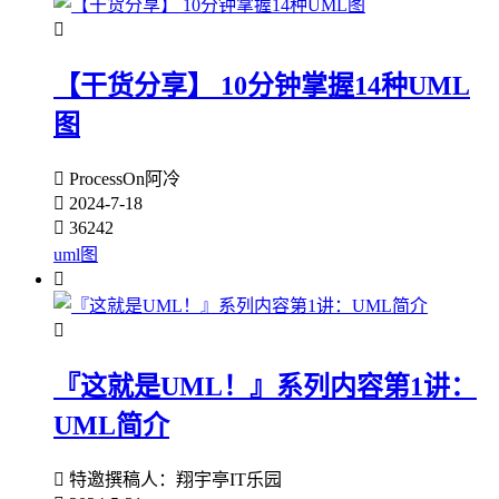

【干货分享】 10分钟掌握14种UML
图

ProcessOn阿冷

2024-7-18

36242
uml图


『这就是UML！』系列内容第1讲：
UML简介

特邀撰稿人：翔宇亭IT乐园