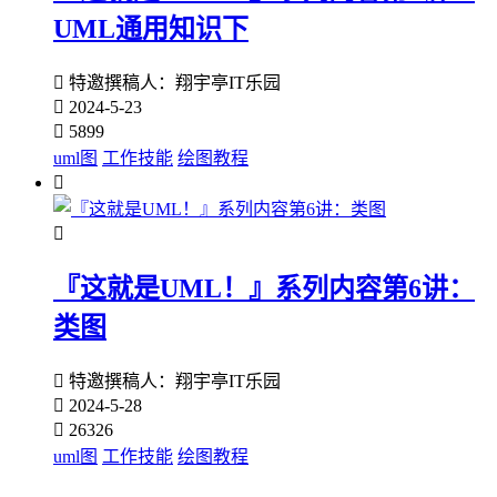
UML通用知识下

特邀撰稿人：翔宇亭IT乐园

2024-5-23

5899
uml图
工作技能
绘图教程


『这就是UML！』系列内容第6讲：
类图

特邀撰稿人：翔宇亭IT乐园

2024-5-28

26326
uml图
工作技能
绘图教程