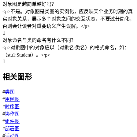
对象图是越简单越好吗？
<p>不是。对象图是类图的实例化，应反映某个业务时刻的真
实对象关系，展示多个对象之间的交互状态，不要过分简化，
否则会让读者对重要语义产生误解。</p>

对象命名与类的命名有什么不同？
<p>对象图中的对象应以（对象名:类名）的格式命名，如：
（stu1:Student）。</p>

相关图形
#
类图
#
用例图
#
时序图
#
协作图
#
组件图
#
部署图
#
活动图