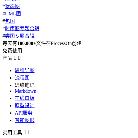
#
状态图
#
UML图
#
包图
#
时序图专题合辑
#
类图专题合辑
每天有
100,000+
文件在ProcessOn创建
免费使用
产品


思维导图
流程图
思维笔记
Markdown
在线白板
原型设计
API服务
智能图形
实用工具

