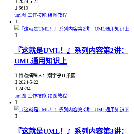

2024-5-21

6610
uml图
工作技能
绘图教程


『这就是UML！』系列内容第2讲：
UML通用知识上

特邀撰稿人：翔宇亭IT乐园

2024-5-22

24394
uml图
工作技能
绘图教程


『这就是UML！』系列内容第3讲：