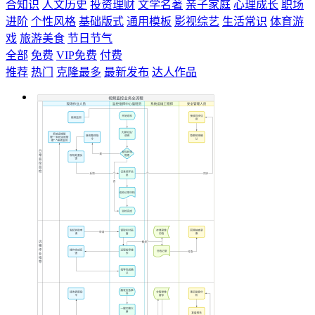
合知识
人文历史
投资理财
文学名著
亲子家庭
心理成长
职场
进阶
个性风格
基础版式
通用模板
影视综艺
生活常识
体育游
戏
旅游美食
节日节气
全部
免费
VIP免费
付费
推荐
热门
克隆最多
最新发布
达人作品