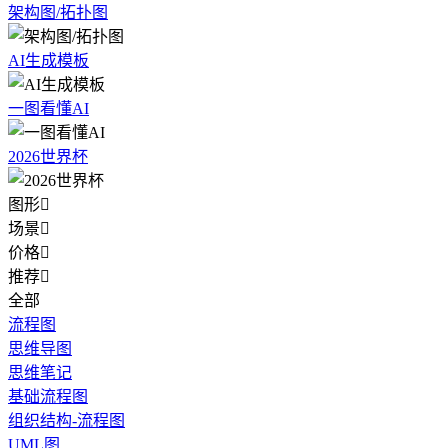
架构图/拓扑图
AI生成模板
一图看懂AI
2026世界杯
图形

场景

价格

推荐

全部
流程图
思维导图
思维笔记
基础流程图
组织结构-流程图
UML图