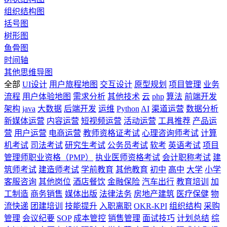
组织结构图
括号图
树形图
鱼骨图
时间轴
其他思维导图
全部
UI设计
用户旅程地图
交互设计
原型规划
项目管理
业务
流程
用户体验地图
需求分析
其他技术
云
php
算法
前端开发
架构
java
大数据
后端开发
运维
Python
AI
渠道运营
数据分析
新媒体运营
内容运营
短视频运营
活动运营
工具推荐
产品运
营
用户运营
电商运营
教师资格证考试
心理咨询师考试
计算
机考试
司法考试
研究生考试
公务员考试
软考
英语考试
项目
管理师职业资格（PMP）
执业医师资格考试
会计职称考试
建
筑师考试
建造师考试
学前教育
其他教育
初中
高中
大学
小学
客服咨询
其他岗位
酒店餐饮
金融保险
汽车出行
教育培训
加
工制造
商务销售
媒体出版
法律法务
房地产建筑
医疗保健
物
流快递
团建培训
技能提升
入职离职
OKR-KPI
组织结构
采购
管理
会议纪要
SOP
成本管控
销售管理
面试技巧
计划总结
综