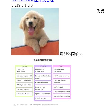
IterResearch 和上下文管理

219

1

0
免费
没那么简单pq