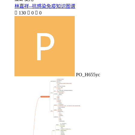
林嘉祥--抗感染免疫知识图谱

130

0

0
PO_H655yc