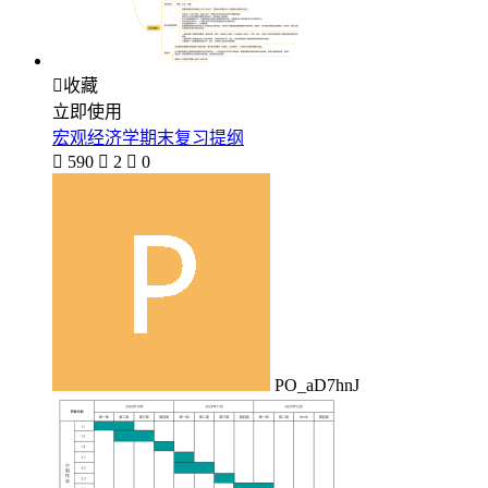

收藏
立即使用
宏观经济学期末复习提纲

590

2

0
PO_aD7hnJ