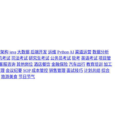
架构
java
大数据
后端开发
运维
Python
AI
渠道运营
数据分析
机考试
司法考试
研究生考试
公务员考试
软考
英语考试
项目管
客服咨询
其他岗位
酒店餐饮
金融保险
汽车出行
教育培训
加工
管理
会议纪要
SOP
成本管控
销售管理
面试技巧
计划总结
综合
旅游美食
节日节气