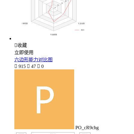

收藏
立即使用
六边形能力对比图

915

47

0
PO_cR9chg