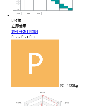

收藏
立即使用
软件开发甘特图

587

71

0
PO_4425kg