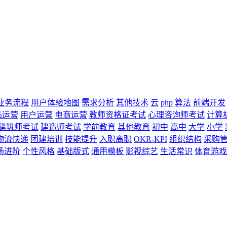
业务流程
用户体验地图
需求分析
其他技术
云
php
算法
前端开发
品运营
用户运营
电商运营
教师资格证考试
心理咨询师考试
计算
建筑师考试
建造师考试
学前教育
其他教育
初中
高中
大学
小学
物流快递
团建培训
技能提升
入职离职
OKR-KPI
组织结构
采购
场进阶
个性风格
基础版式
通用模板
影视综艺
生活常识
体育游戏