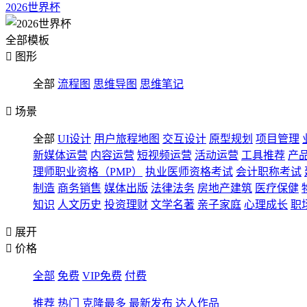
2026世界杯
全部模板

图形
全部
流程图
思维导图
思维笔记

场景
全部
UI设计
用户旅程地图
交互设计
原型规划
项目管理
新媒体运营
内容运营
短视频运营
活动运营
工具推荐
产
理师职业资格（PMP）
执业医师资格考试
会计职称考试
制造
商务销售
媒体出版
法律法务
房地产建筑
医疗保健
知识
人文历史
投资理财
文学名著
亲子家庭
心理成长
职

展开

价格
全部
免费
VIP免费
付费
推荐
热门
克隆最多
最新发布
达人作品