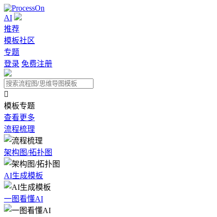
AI
推荐
模板社区
专题
登录
免费注册

模板专题
查看更多
流程梳理
架构图/拓扑图
AI生成模板
一图看懂AI