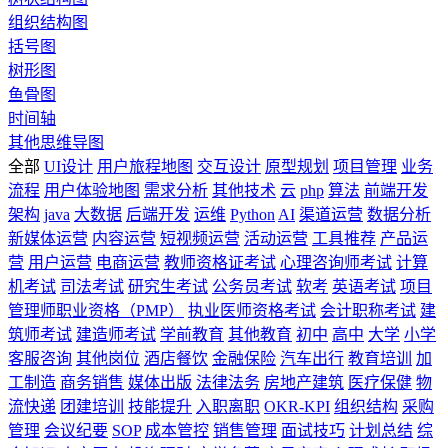
组织结构图
括号图
树形图
鱼骨图
时间轴
其他思维导图
全部
UI设计
用户旅程地图
交互设计
原型规划
项目管理
业务
流程
用户体验地图
需求分析
其他技术
云
php
算法
前端开发
架构
java
大数据
后端开发
运维
Python
AI
渠道运营
数据分析
新媒体运营
内容运营
短视频运营
活动运营
工具推荐
产品运
营
用户运营
电商运营
教师资格证考试
心理咨询师考试
计算
机考试
司法考试
研究生考试
公务员考试
软考
英语考试
项目
管理师职业资格（PMP）
执业医师资格考试
会计职称考试
建
筑师考试
建造师考试
学前教育
其他教育
初中
高中
大学
小学
客服咨询
其他岗位
酒店餐饮
金融保险
汽车出行
教育培训
加
工制造
商务销售
媒体出版
法律法务
房地产建筑
医疗保健
物
流快递
团建培训
技能提升
入职离职
OKR-KPI
组织结构
采购
管理
会议纪要
SOP
成本管控
销售管理
面试技巧
计划总结
综