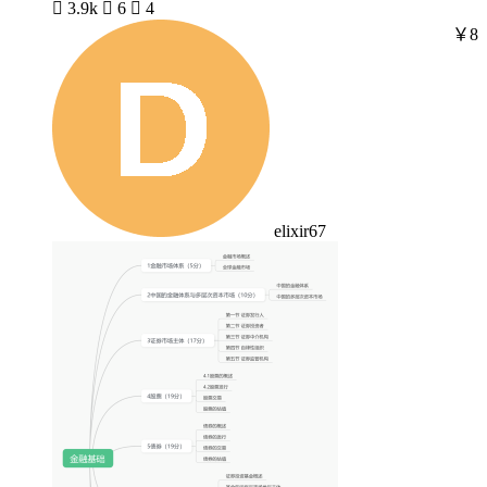

3.9k

6

4
￥8
elixir67