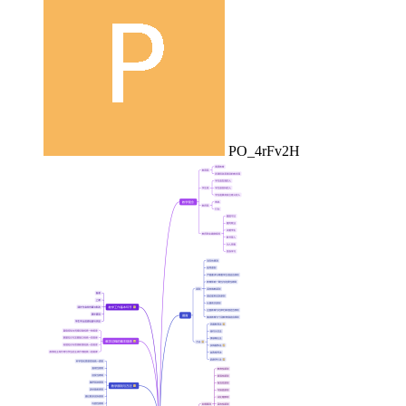
PO_4rFv2H