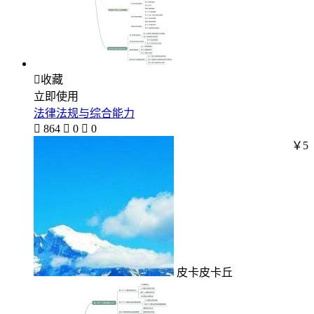

收藏
立即使用
法律法规与综合能力

864

0

0
￥5
皮卡皮卡丘