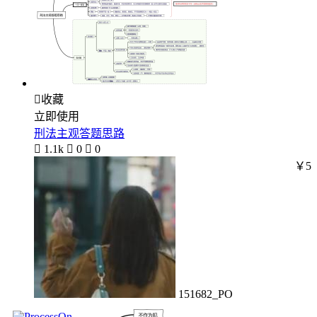

收藏
立即使用
刑法主观答题思路

1.1k

0

0
￥5
151682_PO