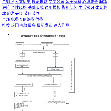
合知识
人文历史
投资理财
文学名著
亲子家庭
心理成长
职场
进阶
个性风格
基础版式
通用模板
影视综艺
生活常识
体育游
戏
旅游美食
节日节气
全部
免费
VIP免费
付费
推荐
热门
克隆最多
最新发布
达人作品