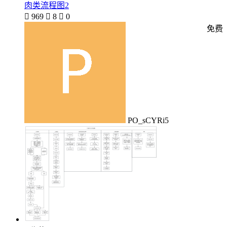
肉类流程图2

969

8

0
免费
PO_sCYRi5