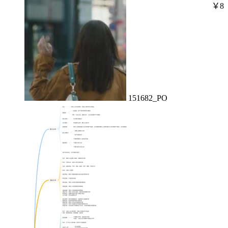
￥8
151682_PO