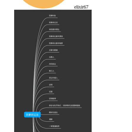
elixir67