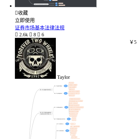

收藏
立即使用
证券市场基本法律法规

2.6k

8

6
￥5
Taylor