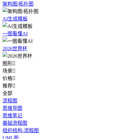
架构图/拓扑图
AI生成模板
一图看懂AI
2026世界杯
图形

场景

价格

推荐

全部
流程图
思维导图
思维笔记
基础流程图
组织结构-流程图
UML图