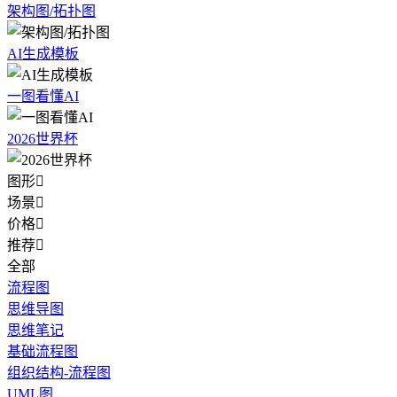
架构图/拓扑图
AI生成模板
一图看懂AI
2026世界杯
图形

场景

价格

推荐

全部
流程图
思维导图
思维笔记
基础流程图
组织结构-流程图
UML图