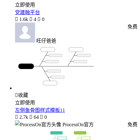
立即使用
党建融平台

1.6k

4

0
免费
旺仔爸爸

收藏
立即使用
左侧鱼骨图样式模板11

2.7k

64

0
ProcessOn官方
免费