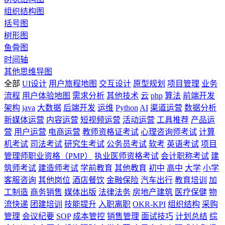
组织结构图
括号图
树形图
鱼骨图
时间轴
其他思维导图
全部
UI设计
用户旅程地图
交互设计
原型规划
项目管理
业务
流程
用户体验地图
需求分析
其他技术
云
php
算法
前端开发
架构
java
大数据
后端开发
运维
Python
AI
渠道运营
数据分析
新媒体运营
内容运营
短视频运营
活动运营
工具推荐
产品运
营
用户运营
电商运营
教师资格证考试
心理咨询师考试
计算
机考试
司法考试
研究生考试
公务员考试
软考
英语考试
项目
管理师职业资格（PMP）
执业医师资格考试
会计职称考试
建
筑师考试
建造师考试
学前教育
其他教育
初中
高中
大学
小学
客服咨询
其他岗位
酒店餐饮
金融保险
汽车出行
教育培训
加
工制造
商务销售
媒体出版
法律法务
房地产建筑
医疗保健
物
流快递
团建培训
技能提升
入职离职
OKR-KPI
组织结构
采购
管理
会议纪要
SOP
成本管控
销售管理
面试技巧
计划总结
综