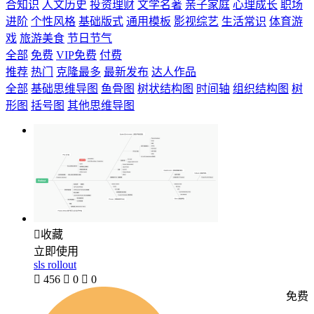
合知识
人文历史
投资理财
文学名著
亲子家庭
心理成长
职场
进阶
个性风格
基础版式
通用模板
影视综艺
生活常识
体育游
戏
旅游美食
节日节气
全部
免费
VIP免费
付费
推荐
热门
克隆最多
最新发布
达人作品
全部
基础思维导图
鱼骨图
树状结构图
时间轴
组织结构图
树
形图
括号图
其他思维导图

收藏
立即使用
sls rollout

456

0

0
免费