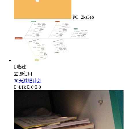
PO_2ks3eb

收藏
立即使用
30天减肥计划

4.1k

6

0