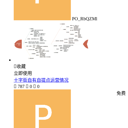
PO_RbQZMl

收藏
立即使用
十字街自有自提点运营情况

787

0

0
免费