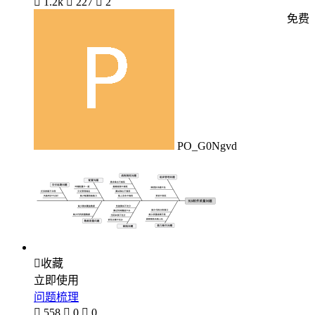

1.2k

227

2
免费
PO_G0Ngvd

收藏
立即使用
问题梳理

558

0

0