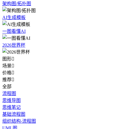
架构图/拓扑图
AI生成模板
一图看懂AI
2026世界杯
图形

场景

价格

推荐

全部
流程图
思维导图
思维笔记
基础流程图
组织结构-流程图
UML图