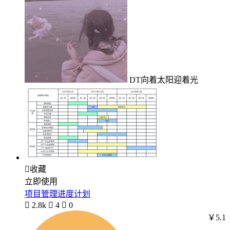
DT向着太阳迎着光

收藏
立即使用
项目管理进度计划

2.8k

4

0
￥5.1