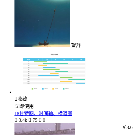
望舒

收藏
立即使用
18甘特图、时间轴、横道图

3.4k

75

0
￥3.6