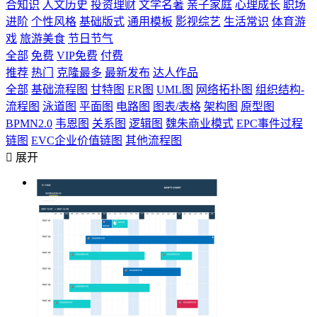
合知识
人文历史
投资理财
文学名著
亲子家庭
心理成长
职场
进阶
个性风格
基础版式
通用模板
影视综艺
生活常识
体育游
戏
旅游美食
节日节气
全部
免费
VIP免费
付费
推荐
热门
克隆最多
最新发布
达人作品
全部
基础流程图
甘特图
ER图
UML图
网络拓扑图
组织结构-
流程图
泳道图
平面图
电路图
图表/表格
架构图
原型图
BPMN2.0
韦恩图
关系图
逻辑图
魏朱商业模式
EPC事件过程
链图
EVC企业价值链图
其他流程图

展开