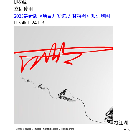

收藏
立即使用
2023最新版《项目开发进度-甘特图》知识地图

3.4k

24

3
栈江湖
￥3