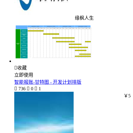
缘枫人生

收藏
立即使用
智能报账-甘特图 - 开发计划排版

736

0

1
￥5