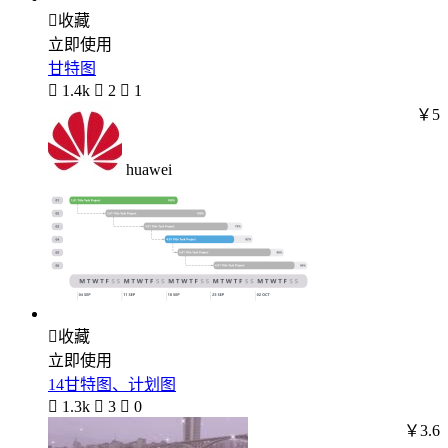

收藏
立即使用
甘特图

1.4k

2

1
￥5
huawei

收藏
立即使用
14甘特图、计划图

1.3k

3

0
￥3.6