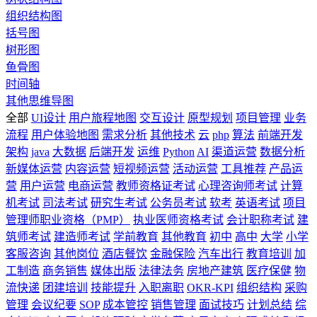
组织结构图
括号图
树形图
鱼骨图
时间轴
其他思维导图
全部
UI设计
用户旅程地图
交互设计
原型规划
项目管理
业务
流程
用户体验地图
需求分析
其他技术
云
php
算法
前端开发
架构
java
大数据
后端开发
运维
Python
AI
渠道运营
数据分析
新媒体运营
内容运营
短视频运营
活动运营
工具推荐
产品运
营
用户运营
电商运营
教师资格证考试
心理咨询师考试
计算
机考试
司法考试
研究生考试
公务员考试
软考
英语考试
项目
管理师职业资格（PMP）
执业医师资格考试
会计职称考试
建
筑师考试
建造师考试
学前教育
其他教育
初中
高中
大学
小学
客服咨询
其他岗位
酒店餐饮
金融保险
汽车出行
教育培训
加
工制造
商务销售
媒体出版
法律法务
房地产建筑
医疗保健
物
流快递
团建培训
技能提升
入职离职
OKR-KPI
组织结构
采购
管理
会议纪要
SOP
成本管控
销售管理
面试技巧
计划总结
综