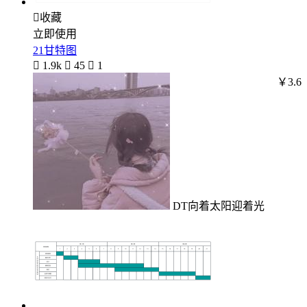

收藏
立即使用
21甘特图

1.9k

45

1
￥3.6
DT向着太阳迎着光