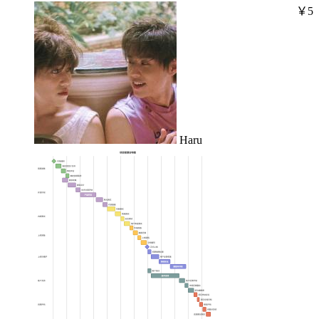
￥5
Haru