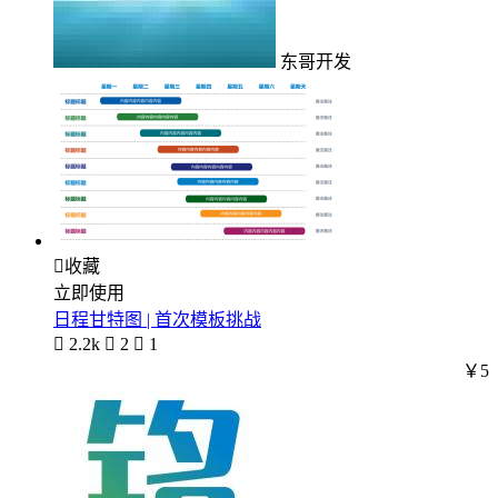
东哥开发

收藏
立即使用
日程甘特图 | 首次模板挑战

2.2k

2

1
￥5