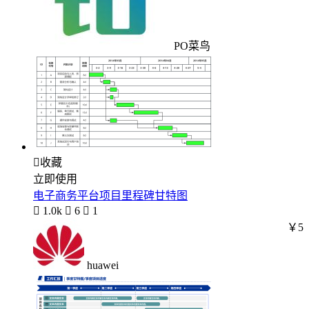
PO菜鸟

收藏
立即使用
电子商务平台项目里程碑甘特图

1.0k

6

1
￥5
huawei