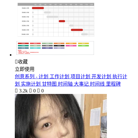

收藏
立即使用
创意系列 - 计划 工作计划 项目计划 开发计划 执行计
划 实施计划 甘特图 时间轴 大事记 时间线 里程碑

3.2k

0

0