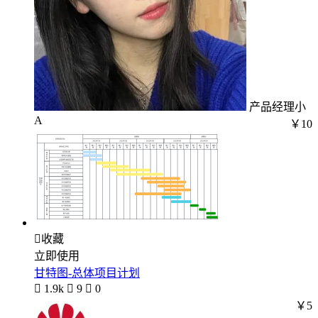
产品经理小
A
￥10

收藏
立即使用
甘特图-总体项目计划

1.9k

9

0
￥5