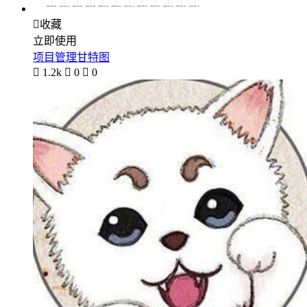

收藏
立即使用
项目管理甘特图

1.2k

0

0