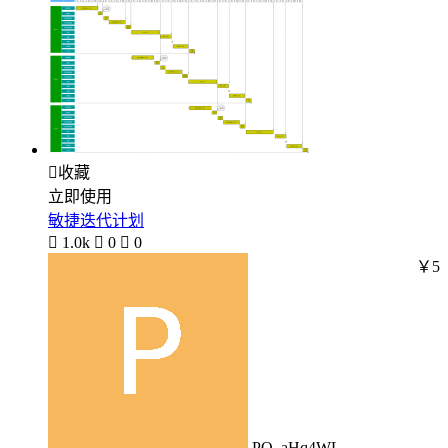

收藏
立即使用
敏捷迭代计划

1.0k

0

0
￥5
PO_aHq4WL