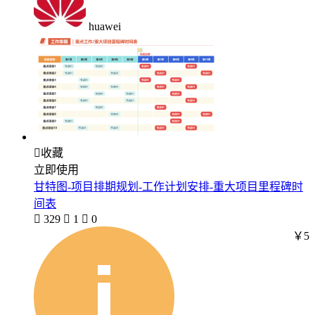
huawei

收藏
立即使用
甘特图-项目排期规划-工作计划安排-重大项目里程碑时
间表

329

1

0
￥5