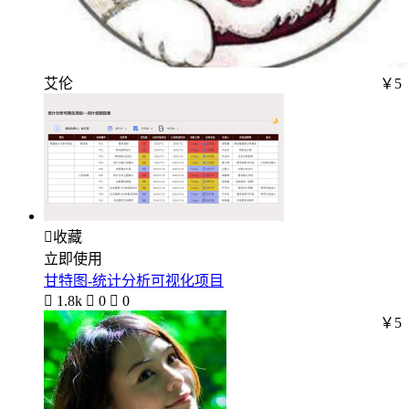
艾伦
￥5

收藏
立即使用
甘特图-统计分析可视化项目

1.8k

0

0
￥5