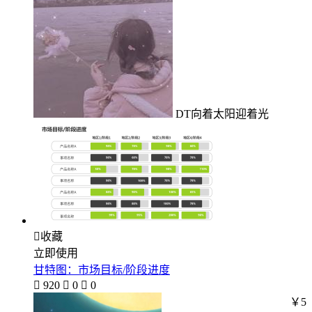
DT向着太阳迎着光

收藏
立即使用
甘特图：市场目标/阶段进度

920

0

0
￥5