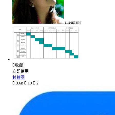
aileenfang

收藏
立即使用
甘特图

3.6k

10

2