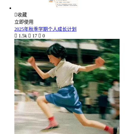

收藏
立即使用
2025年秋季学期个人成长计划

1.5k

17

0