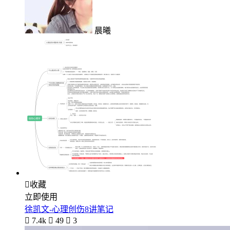
晨曦

收藏
立即使用
徐凯文-心理创伤8讲笔记

7.4k

49

3