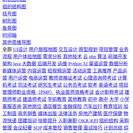
组织结构图
括号图
树形图
鱼骨图
时间轴
其他思维导图
全部
UI设计
用户旅程地图
交互设计
原型规划
项目管理
业务
流程
用户体验地图
需求分析
其他技术
云
php
算法
前端开发
架构
java
大数据
后端开发
运维
Python
AI
渠道运营
数据分析
新媒体运营
内容运营
短视频运营
活动运营
工具推荐
产品运
营
用户运营
电商运营
教师资格证考试
心理咨询师考试
计算
机考试
司法考试
研究生考试
公务员考试
软考
英语考试
项目
管理师职业资格（PMP）
执业医师资格考试
会计职称考试
建
筑师考试
建造师考试
学前教育
其他教育
初中
高中
大学
小学
客服咨询
其他岗位
酒店餐饮
金融保险
汽车出行
教育培训
加
工制造
商务销售
媒体出版
法律法务
房地产建筑
医疗保健
物
流快递
团建培训
技能提升
入职离职
OKR-KPI
组织结构
采购
管理
会议纪要
SOP
成本管控
销售管理
面试技巧
计划总结
综