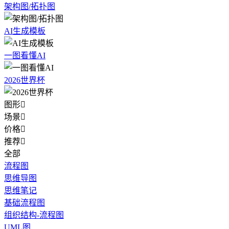
架构图/拓扑图
AI生成模板
一图看懂AI
2026世界杯
图形

场景

价格

推荐

全部
流程图
思维导图
思维笔记
基础流程图
组织结构-流程图
UML图