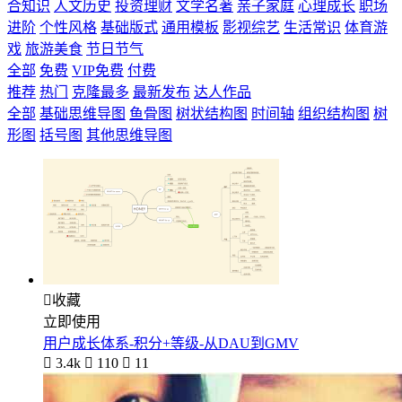
合知识
人文历史
投资理财
文学名著
亲子家庭
心理成长
职场
进阶
个性风格
基础版式
通用模板
影视综艺
生活常识
体育游
戏
旅游美食
节日节气
全部
免费
VIP免费
付费
推荐
热门
克隆最多
最新发布
达人作品
全部
基础思维导图
鱼骨图
树状结构图
时间轴
组织结构图
树
形图
括号图
其他思维导图

收藏
立即使用
用户成长体系-积分+等级-从DAU到GMV

3.4k

110

11