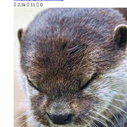

2.1k

11

0