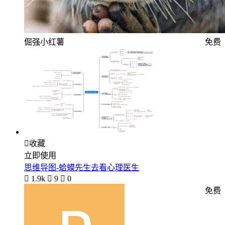
倔强小红薯
免费

收藏
立即使用
思维导图-蛤蟆先生去看心理医生

1.9k

9

0
免费