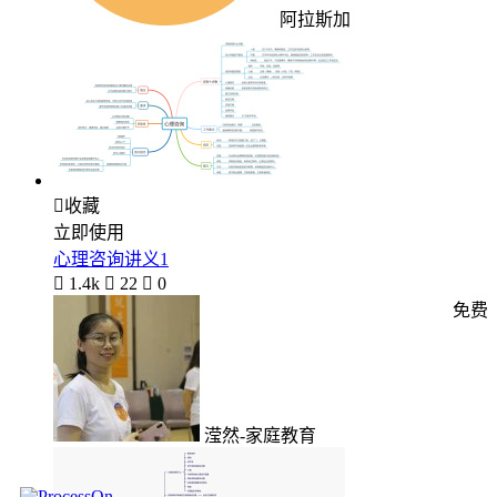
阿拉斯加

收藏
立即使用
心理咨询讲义1

1.4k

22

0
免费
滢然-家庭教育