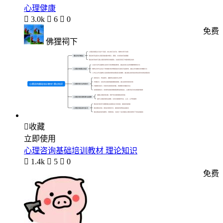
心理健康

3.0k

6

0
免费
佛狸祠下

收藏
立即使用
心理咨询基础培训教材 理论知识

1.4k

5

0
免费