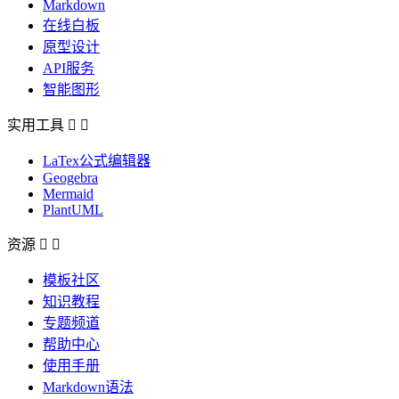
Markdown
在线白板
原型设计
API服务
智能图形
实用工具


LaTex公式编辑器
Geogebra
Mermaid
PlantUML
资源


模板社区
知识教程
专题频道
帮助中心
使用手册
Markdown语法