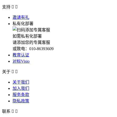
支持


邀请有礼
私有化部署
如需私有化部署
请添加您的专属客服
或致电：010-86393609
教育认证
对标Visio
关于


关于我们
加入我们
服务条款
隐私政策
联系

