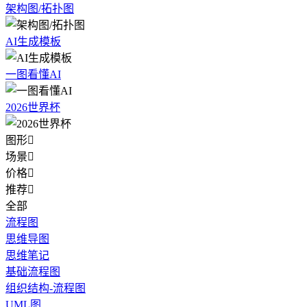
架构图/拓扑图
AI生成模板
一图看懂AI
2026世界杯
图形

场景

价格

推荐

全部
流程图
思维导图
思维笔记
基础流程图
组织结构-流程图
UML图