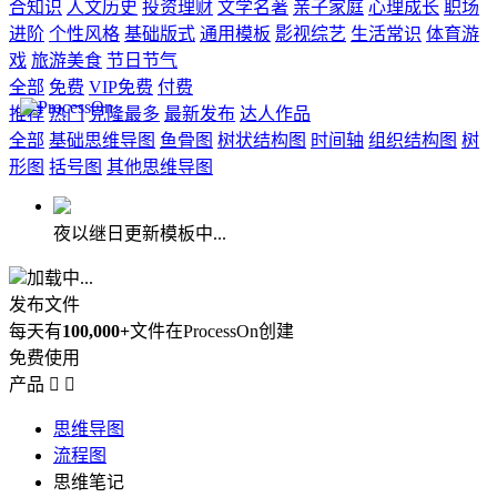
合知识
人文历史
投资理财
文学名著
亲子家庭
心理成长
职场
进阶
个性风格
基础版式
通用模板
影视综艺
生活常识
体育游
戏
旅游美食
节日节气
全部
免费
VIP免费
付费
推荐
热门
克隆最多
最新发布
达人作品
全部
基础思维导图
鱼骨图
树状结构图
时间轴
组织结构图
树
形图
括号图
其他思维导图
夜以继日更新模板中...
加载中...
发布文件
每天有
100,000+
文件在ProcessOn创建
免费使用
产品


思维导图
流程图
思维笔记