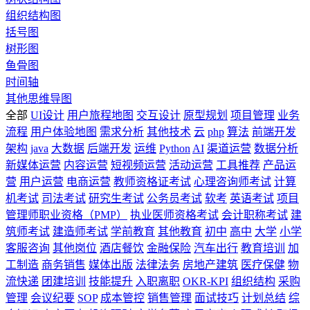
组织结构图
括号图
树形图
鱼骨图
时间轴
其他思维导图
全部
UI设计
用户旅程地图
交互设计
原型规划
项目管理
业务
流程
用户体验地图
需求分析
其他技术
云
php
算法
前端开发
架构
java
大数据
后端开发
运维
Python
AI
渠道运营
数据分析
新媒体运营
内容运营
短视频运营
活动运营
工具推荐
产品运
营
用户运营
电商运营
教师资格证考试
心理咨询师考试
计算
机考试
司法考试
研究生考试
公务员考试
软考
英语考试
项目
管理师职业资格（PMP）
执业医师资格考试
会计职称考试
建
筑师考试
建造师考试
学前教育
其他教育
初中
高中
大学
小学
客服咨询
其他岗位
酒店餐饮
金融保险
汽车出行
教育培训
加
工制造
商务销售
媒体出版
法律法务
房地产建筑
医疗保健
物
流快递
团建培训
技能提升
入职离职
OKR-KPI
组织结构
采购
管理
会议纪要
SOP
成本管控
销售管理
面试技巧
计划总结
综