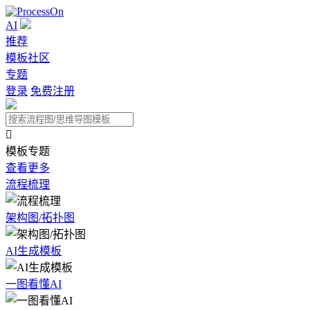
AI
推荐
模板社区
专题
登录
免费注册

模板专题
查看更多
流程梳理
架构图/拓扑图
AI生成模板
一图看懂AI