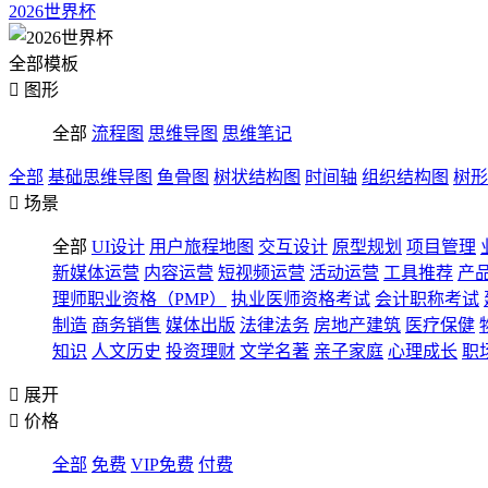
2026世界杯
全部模板

图形
全部
流程图
思维导图
思维笔记
全部
基础思维导图
鱼骨图
树状结构图
时间轴
组织结构图
树形

场景
全部
UI设计
用户旅程地图
交互设计
原型规划
项目管理
新媒体运营
内容运营
短视频运营
活动运营
工具推荐
产
理师职业资格（PMP）
执业医师资格考试
会计职称考试
制造
商务销售
媒体出版
法律法务
房地产建筑
医疗保健
知识
人文历史
投资理财
文学名著
亲子家庭
心理成长
职

展开

价格
全部
免费
VIP免费
付费