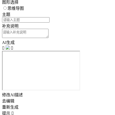
图形选择
思维导图
主题
补充说明
AI生成


修改AI描述
去编辑
重新生成
提示
