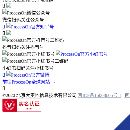

微信扫码关注公众号


抖音扫码关注抖音号
小红书扫码关注小红书号

前往ProcessOn全球网站 →

©2020 北京大麦地信息技术有限公司
京ICP备15008605号-1
|
京