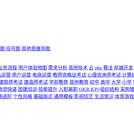
图
括号图
其他思维导图
业务流程
用户体验地图
需求分析
其他技术
云
php
算法
前端开发
品运营
用户运营
电商运营
教师资格证考试
心理咨询师考试
计算
建筑师考试
建造师考试
学前教育
其他教育
初中
高中
大学
小学
物流快递
团建培训
技能提升
入职离职
OKR-KPI
组织结构
采购
场进阶
个性风格
基础版式
通用模板
影视综艺
生活常识
体育游戏