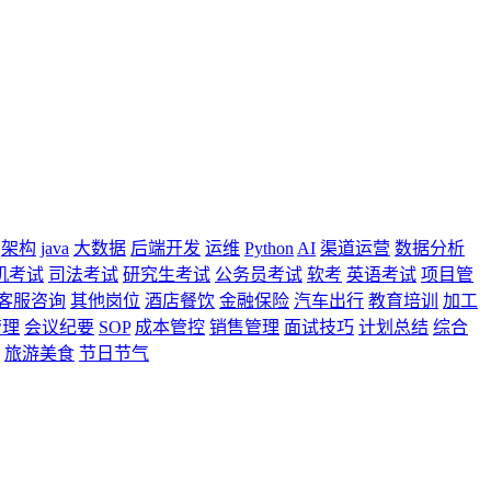
架构
java
大数据
后端开发
运维
Python
AI
渠道运营
数据分析
机考试
司法考试
研究生考试
公务员考试
软考
英语考试
项目管
客服咨询
其他岗位
酒店餐饮
金融保险
汽车出行
教育培训
加工
管理
会议纪要
SOP
成本管控
销售管理
面试技巧
计划总结
综合
旅游美食
节日节气