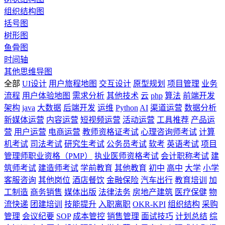
组织结构图
括号图
树形图
鱼骨图
时间轴
其他思维导图
全部
UI设计
用户旅程地图
交互设计
原型规划
项目管理
业务
流程
用户体验地图
需求分析
其他技术
云
php
算法
前端开发
架构
java
大数据
后端开发
运维
Python
AI
渠道运营
数据分析
新媒体运营
内容运营
短视频运营
活动运营
工具推荐
产品运
营
用户运营
电商运营
教师资格证考试
心理咨询师考试
计算
机考试
司法考试
研究生考试
公务员考试
软考
英语考试
项目
管理师职业资格（PMP）
执业医师资格考试
会计职称考试
建
筑师考试
建造师考试
学前教育
其他教育
初中
高中
大学
小学
客服咨询
其他岗位
酒店餐饮
金融保险
汽车出行
教育培训
加
工制造
商务销售
媒体出版
法律法务
房地产建筑
医疗保健
物
流快递
团建培训
技能提升
入职离职
OKR-KPI
组织结构
采购
管理
会议纪要
SOP
成本管控
销售管理
面试技巧
计划总结
综