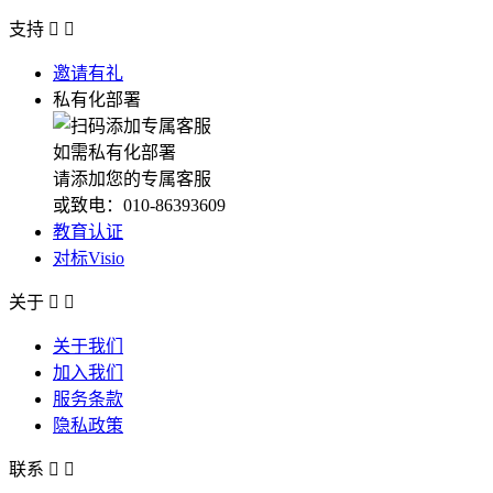
支持


邀请有礼
私有化部署
如需私有化部署
请添加您的专属客服
或致电：010-86393609
教育认证
对标Visio
关于


关于我们
加入我们
服务条款
隐私政策
联系

