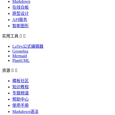
Markdown
在线白板
原型设计
API服务
智能图形
实用工具


LaTex公式编辑器
Geogebra
Mermaid
PlantUML
资源


模板社区
知识教程
专题频道
帮助中心
使用手册
Markdown语法