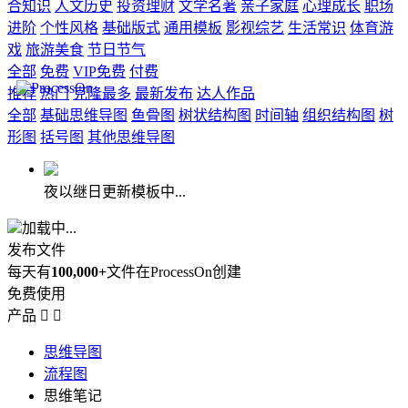
合知识
人文历史
投资理财
文学名著
亲子家庭
心理成长
职场
进阶
个性风格
基础版式
通用模板
影视综艺
生活常识
体育游
戏
旅游美食
节日节气
全部
免费
VIP免费
付费
推荐
热门
克隆最多
最新发布
达人作品
全部
基础思维导图
鱼骨图
树状结构图
时间轴
组织结构图
树
形图
括号图
其他思维导图
夜以继日更新模板中...
加载中...
发布文件
每天有
100,000+
文件在ProcessOn创建
免费使用
产品


思维导图
流程图
思维笔记