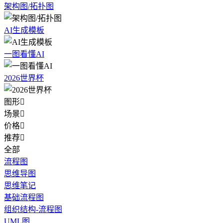
架构图/拓扑图
AI生成模板
一图看懂AI
2026世界杯
图形

场景

价格

推荐

全部
流程图
思维导图
思维笔记
基础流程图
组织结构-流程图
UML图