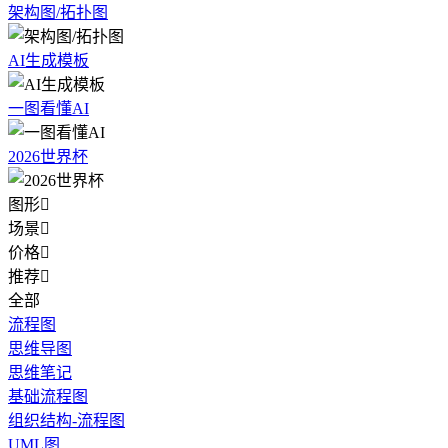
架构图/拓扑图
AI生成模板
一图看懂AI
2026世界杯
图形

场景

价格

推荐

全部
流程图
思维导图
思维笔记
基础流程图
组织结构-流程图
UML图