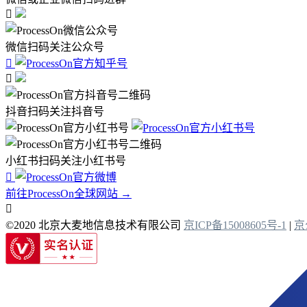

微信扫码关注公众号


抖音扫码关注抖音号
小红书扫码关注小红书号

前往ProcessOn全球网站 →

©2020 北京大麦地信息技术有限公司
京ICP备15008605号-1
|
京