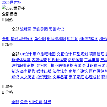
2026世界杯
全部模板

图形
全部
流程图
思维导图
思维笔记
全部
基础思维导图
鱼骨图
树状结构图
时间轴
组织结构图
树形

场景
全部
UI设计
用户旅程地图
交互设计
原型规划
项目管理
新媒体运营
内容运营
短视频运营
活动运营
工具推荐
产
理师职业资格（PMP）
执业医师资格考试
会计职称考试
制造
商务销售
媒体出版
法律法务
房地产建筑
医疗保健
知识
人文历史
投资理财
文学名著
亲子家庭
心理成长
职

展开

价格
全部
免费
VIP免费
付费