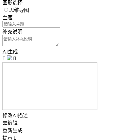
图形选择
思维导图
主题
补充说明
AI生成


修改AI描述
去编辑
重新生成
提示
