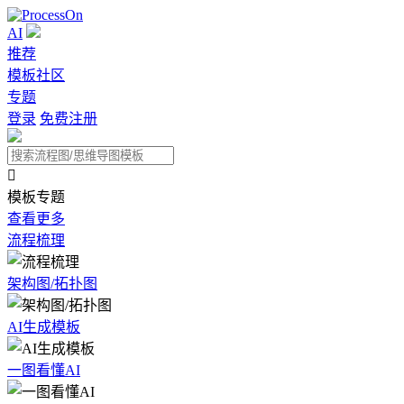
AI
推荐
模板社区
专题
登录
免费注册

模板专题
查看更多
流程梳理
架构图/拓扑图
AI生成模板
一图看懂AI