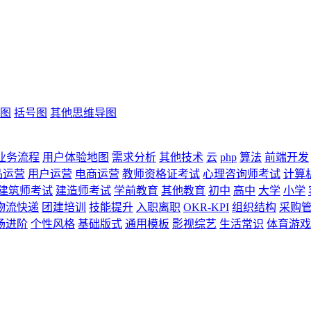
图
括号图
其他思维导图
业务流程
用户体验地图
需求分析
其他技术
云
php
算法
前端开发
品运营
用户运营
电商运营
教师资格证考试
心理咨询师考试
计算
建筑师考试
建造师考试
学前教育
其他教育
初中
高中
大学
小学
物流快递
团建培训
技能提升
入职离职
OKR-KPI
组织结构
采购
场进阶
个性风格
基础版式
通用模板
影视综艺
生活常识
体育游戏