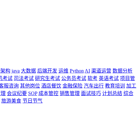
架构
java
大数据
后端开发
运维
Python
AI
渠道运营
数据分析
机考试
司法考试
研究生考试
公务员考试
软考
英语考试
项目管
客服咨询
其他岗位
酒店餐饮
金融保险
汽车出行
教育培训
加工
管理
会议纪要
SOP
成本管控
销售管理
面试技巧
计划总结
综合
旅游美食
节日节气