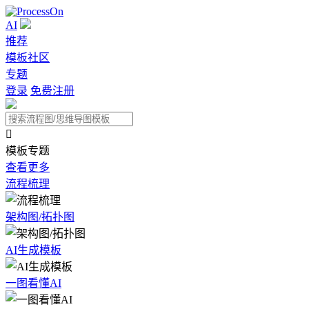
AI
推荐
模板社区
专题
登录
免费注册

模板专题
查看更多
流程梳理
架构图/拓扑图
AI生成模板
一图看懂AI