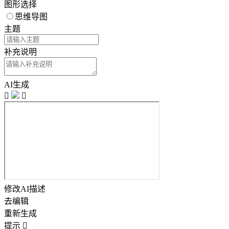
图形选择
思维导图
主题
补充说明
AI生成


修改AI描述
去编辑
重新生成
提示
