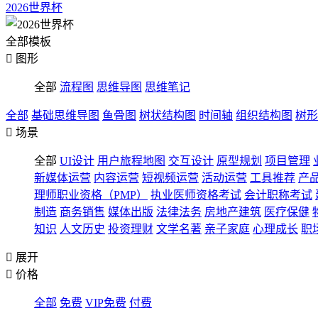
2026世界杯
全部模板

图形
全部
流程图
思维导图
思维笔记
全部
基础思维导图
鱼骨图
树状结构图
时间轴
组织结构图
树形

场景
全部
UI设计
用户旅程地图
交互设计
原型规划
项目管理
新媒体运营
内容运营
短视频运营
活动运营
工具推荐
产
理师职业资格（PMP）
执业医师资格考试
会计职称考试
制造
商务销售
媒体出版
法律法务
房地产建筑
医疗保健
知识
人文历史
投资理财
文学名著
亲子家庭
心理成长
职

展开

价格
全部
免费
VIP免费
付费