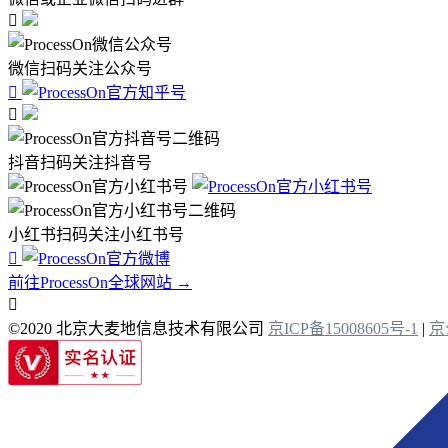

微信扫码关注公众号


抖音扫码关注抖音号
小红书扫码关注小红书号

前往ProcessOn全球网站 →

©2020 北京大麦地信息技术有限公司
京ICP备15008605号-1
|
京