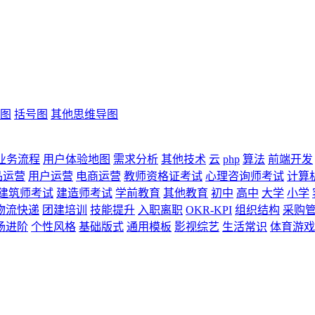
图
括号图
其他思维导图
业务流程
用户体验地图
需求分析
其他技术
云
php
算法
前端开发
品运营
用户运营
电商运营
教师资格证考试
心理咨询师考试
计算
建筑师考试
建造师考试
学前教育
其他教育
初中
高中
大学
小学
物流快递
团建培训
技能提升
入职离职
OKR-KPI
组织结构
采购
场进阶
个性风格
基础版式
通用模板
影视综艺
生活常识
体育游戏