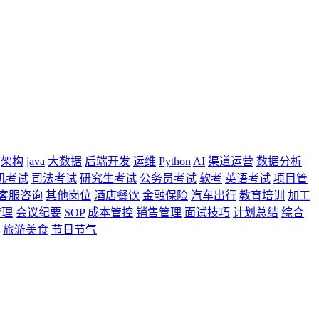
架构
java
大数据
后端开发
运维
Python
AI
渠道运营
数据分析
机考试
司法考试
研究生考试
公务员考试
软考
英语考试
项目管
客服咨询
其他岗位
酒店餐饮
金融保险
汽车出行
教育培训
加工
管理
会议纪要
SOP
成本管控
销售管理
面试技巧
计划总结
综合
旅游美食
节日节气