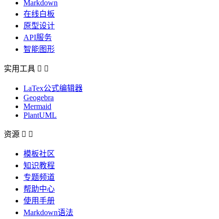
Markdown
在线白板
原型设计
API服务
智能图形
实用工具


LaTex公式编辑器
Geogebra
Mermaid
PlantUML
资源


模板社区
知识教程
专题频道
帮助中心
使用手册
Markdown语法