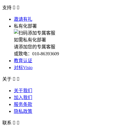
支持


邀请有礼
私有化部署
如需私有化部署
请添加您的专属客服
或致电：010-86393609
教育认证
对标Visio
关于


关于我们
加入我们
服务条款
隐私政策
联系

