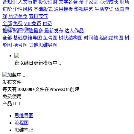
合知识
人文历史
投资理财
文学名著
亲子家庭
心理成长
职场
进阶
个性风格
基础版式
通用模板
影视综艺
生活常识
体育游
戏
旅游美食
节日节气
全部
免费
VIP免费
付费
推荐
热门
克隆最多
最新发布
达人作品
全部
基础思维导图
鱼骨图
树状结构图
时间轴
组织结构图
树
形图
括号图
其他思维导图
夜以继日更新模板中...
加载中...
发布文件
每天有
100,000+
文件在ProcessOn创建
免费使用
产品


思维导图
流程图
思维笔记