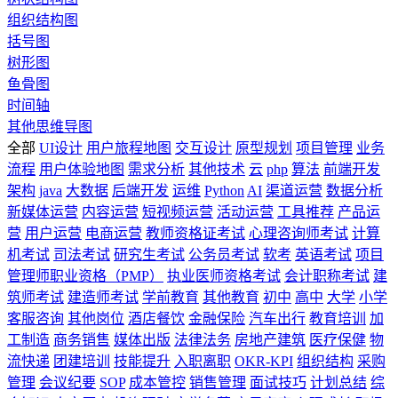
组织结构图
括号图
树形图
鱼骨图
时间轴
其他思维导图
全部
UI设计
用户旅程地图
交互设计
原型规划
项目管理
业务
流程
用户体验地图
需求分析
其他技术
云
php
算法
前端开发
架构
java
大数据
后端开发
运维
Python
AI
渠道运营
数据分析
新媒体运营
内容运营
短视频运营
活动运营
工具推荐
产品运
营
用户运营
电商运营
教师资格证考试
心理咨询师考试
计算
机考试
司法考试
研究生考试
公务员考试
软考
英语考试
项目
管理师职业资格（PMP）
执业医师资格考试
会计职称考试
建
筑师考试
建造师考试
学前教育
其他教育
初中
高中
大学
小学
客服咨询
其他岗位
酒店餐饮
金融保险
汽车出行
教育培训
加
工制造
商务销售
媒体出版
法律法务
房地产建筑
医疗保健
物
流快递
团建培训
技能提升
入职离职
OKR-KPI
组织结构
采购
管理
会议纪要
SOP
成本管控
销售管理
面试技巧
计划总结
综