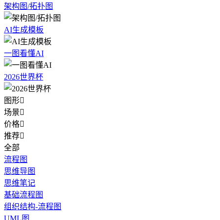
架构图/拓扑图
AI生成模板
一图看懂AI
2026世界杯
图形

场景

价格

推荐

全部
流程图
思维导图
思维笔记
基础流程图
组织结构-流程图
UML图