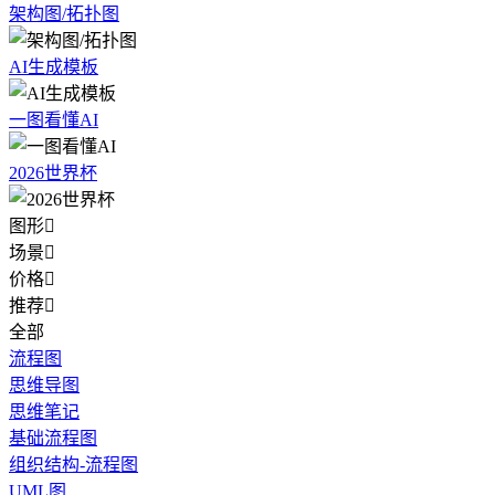
架构图/拓扑图
AI生成模板
一图看懂AI
2026世界杯
图形

场景

价格

推荐

全部
流程图
思维导图
思维笔记
基础流程图
组织结构-流程图
UML图