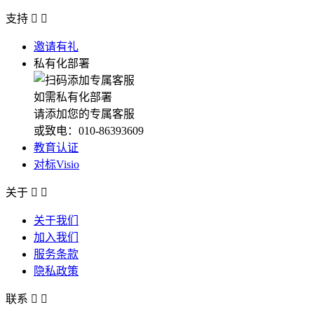
支持


邀请有礼
私有化部署
如需私有化部署
请添加您的专属客服
或致电：010-86393609
教育认证
对标Visio
关于


关于我们
加入我们
服务条款
隐私政策
联系

