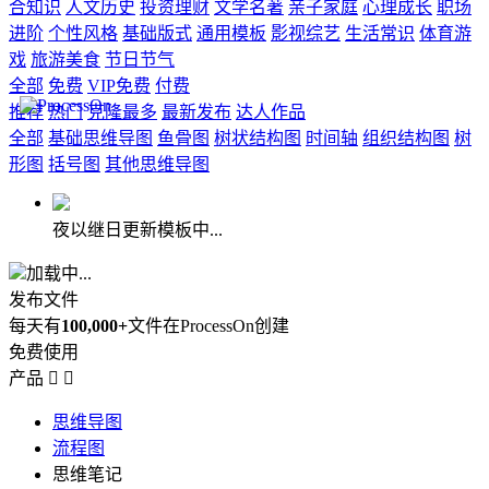
合知识
人文历史
投资理财
文学名著
亲子家庭
心理成长
职场
进阶
个性风格
基础版式
通用模板
影视综艺
生活常识
体育游
戏
旅游美食
节日节气
全部
免费
VIP免费
付费
推荐
热门
克隆最多
最新发布
达人作品
全部
基础思维导图
鱼骨图
树状结构图
时间轴
组织结构图
树
形图
括号图
其他思维导图
夜以继日更新模板中...
加载中...
发布文件
每天有
100,000+
文件在ProcessOn创建
免费使用
产品


思维导图
流程图
思维笔记