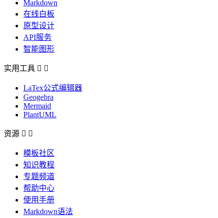
Markdown
在线白板
原型设计
API服务
智能图形
实用工具


LaTex公式编辑器
Geogebra
Mermaid
PlantUML
资源


模板社区
知识教程
专题频道
帮助中心
使用手册
Markdown语法