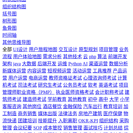
组织结构图
括号图
树形图
鱼骨图
时间轴
其他思维导图
全部
UI设计
用户旅程地图
交互设计
原型规划
项目管理
业务
流程
用户体验地图
需求分析
其他技术
云
php
算法
前端开发
架构
java
大数据
后端开发
运维
Python
AI
渠道运营
数据分析
新媒体运营
内容运营
短视频运营
活动运营
工具推荐
产品运
营
用户运营
电商运营
教师资格证考试
心理咨询师考试
计算
机考试
司法考试
研究生考试
公务员考试
软考
英语考试
项目
管理师职业资格（PMP）
执业医师资格考试
会计职称考试
建
筑师考试
建造师考试
学前教育
其他教育
初中
高中
大学
小学
客服咨询
其他岗位
酒店餐饮
金融保险
汽车出行
教育培训
加
工制造
商务销售
媒体出版
法律法务
房地产建筑
医疗保健
物
流快递
团建培训
技能提升
入职离职
OKR-KPI
组织结构
采购
管理
会议纪要
SOP
成本管控
销售管理
面试技巧
计划总结
综