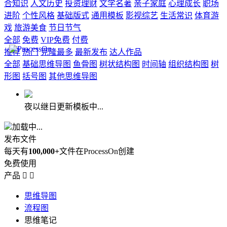
合知识
人文历史
投资理财
文学名著
亲子家庭
心理成长
职场
进阶
个性风格
基础版式
通用模板
影视综艺
生活常识
体育游
戏
旅游美食
节日节气
全部
免费
VIP免费
付费
推荐
热门
克隆最多
最新发布
达人作品
全部
基础思维导图
鱼骨图
树状结构图
时间轴
组织结构图
树
形图
括号图
其他思维导图
夜以继日更新模板中...
加载中...
发布文件
每天有
100,000+
文件在ProcessOn创建
免费使用
产品


思维导图
流程图
思维笔记