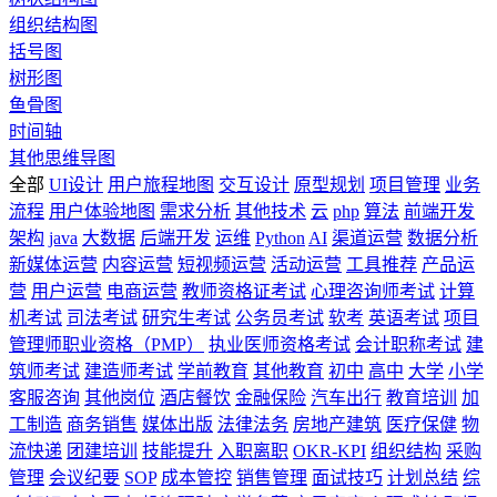
组织结构图
括号图
树形图
鱼骨图
时间轴
其他思维导图
全部
UI设计
用户旅程地图
交互设计
原型规划
项目管理
业务
流程
用户体验地图
需求分析
其他技术
云
php
算法
前端开发
架构
java
大数据
后端开发
运维
Python
AI
渠道运营
数据分析
新媒体运营
内容运营
短视频运营
活动运营
工具推荐
产品运
营
用户运营
电商运营
教师资格证考试
心理咨询师考试
计算
机考试
司法考试
研究生考试
公务员考试
软考
英语考试
项目
管理师职业资格（PMP）
执业医师资格考试
会计职称考试
建
筑师考试
建造师考试
学前教育
其他教育
初中
高中
大学
小学
客服咨询
其他岗位
酒店餐饮
金融保险
汽车出行
教育培训
加
工制造
商务销售
媒体出版
法律法务
房地产建筑
医疗保健
物
流快递
团建培训
技能提升
入职离职
OKR-KPI
组织结构
采购
管理
会议纪要
SOP
成本管控
销售管理
面试技巧
计划总结
综