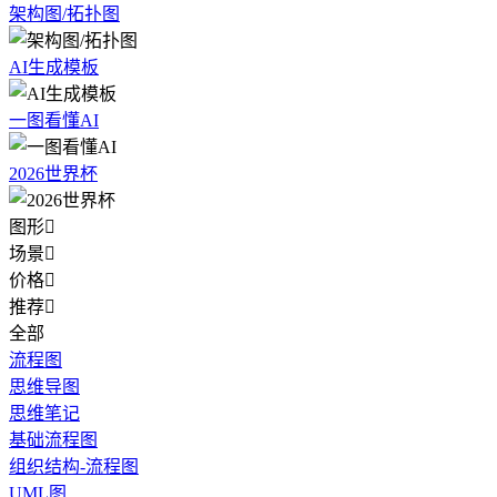
架构图/拓扑图
AI生成模板
一图看懂AI
2026世界杯
图形

场景

价格

推荐

全部
流程图
思维导图
思维笔记
基础流程图
组织结构-流程图
UML图