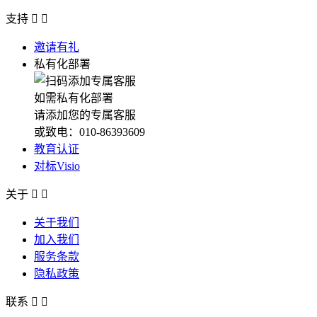
支持


邀请有礼
私有化部署
如需私有化部署
请添加您的专属客服
或致电：010-86393609
教育认证
对标Visio
关于


关于我们
加入我们
服务条款
隐私政策
联系

