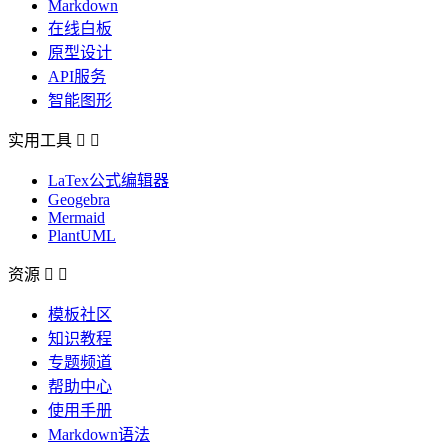
Markdown
在线白板
原型设计
API服务
智能图形
实用工具


LaTex公式编辑器
Geogebra
Mermaid
PlantUML
资源


模板社区
知识教程
专题频道
帮助中心
使用手册
Markdown语法