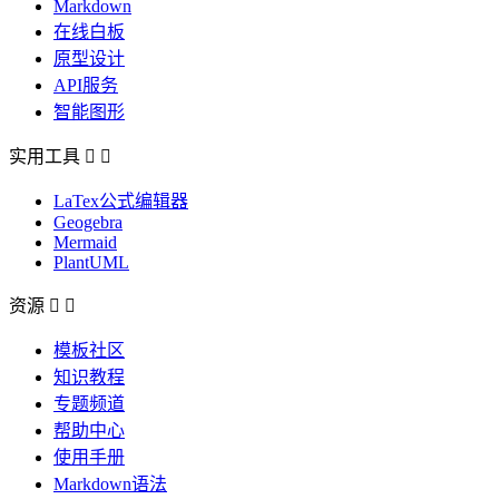
Markdown
在线白板
原型设计
API服务
智能图形
实用工具


LaTex公式编辑器
Geogebra
Mermaid
PlantUML
资源


模板社区
知识教程
专题频道
帮助中心
使用手册
Markdown语法