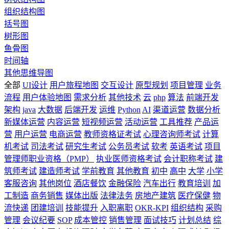
组织结构图
括号图
树形图
鱼骨图
时间轴
其他思维导图
全部
UI设计
用户旅程地图
交互设计
原型规划
项目管理
业务
流程
用户体验地图
需求分析
其他技术
云
php
算法
前端开发
架构
java
大数据
后端开发
运维
Python
AI
渠道运营
数据分析
新媒体运营
内容运营
短视频运营
活动运营
工具推荐
产品运
营
用户运营
电商运营
教师资格证考试
心理咨询师考试
计算
机考试
司法考试
研究生考试
公务员考试
软考
英语考试
项目
管理师职业资格（PMP）
执业医师资格考试
会计职称考试
建
筑师考试
建造师考试
学前教育
其他教育
初中
高中
大学
小学
客服咨询
其他岗位
酒店餐饮
金融保险
汽车出行
教育培训
加
工制造
商务销售
媒体出版
法律法务
房地产建筑
医疗保健
物
流快递
团建培训
技能提升
入职离职
OKR-KPI
组织结构
采购
管理
会议纪要
SOP
成本管控
销售管理
面试技巧
计划总结
综