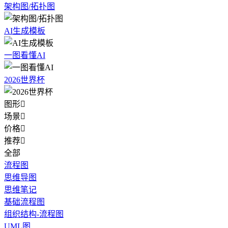
架构图/拓扑图
AI生成模板
一图看懂AI
2026世界杯
图形

场景

价格

推荐

全部
流程图
思维导图
思维笔记
基础流程图
组织结构-流程图
UML图