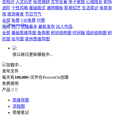
合知识
人文历史
投资理财
文学名著
亲子家庭
心理成长
职场
进阶
个性风格
基础版式
通用模板
影视综艺
生活常识
体育游
戏
旅游美食
节日节气
全部
免费
VIP免费
付费
推荐
热门
克隆最多
最新发布
达人作品
全部
基础思维导图
鱼骨图
树状结构图
时间轴
组织结构图
树
形图
括号图
其他思维导图
夜以继日更新模板中...
加载中...
发布文件
每天有
100,000+
文件在ProcessOn创建
免费使用
产品


思维导图
流程图
思维笔记