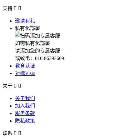
支持


邀请有礼
私有化部署
如需私有化部署
请添加您的专属客服
或致电：010-86393609
教育认证
对标Visio
关于


关于我们
加入我们
服务条款
隐私政策
联系

