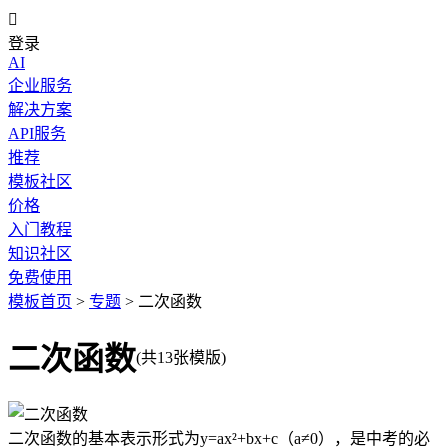

登录
AI
企业服务
解决方案
API服务
推荐
模板社区
价格
入门教程
知识社区
免费使用
模板首页
>
专题
>
二次函数
二次函数
(共13张模版)
二次函数的基本表示形式为y=ax²+bx+c（a≠0），是中考的必