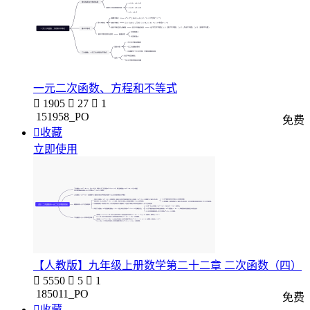
一元二次函数、方程和不等式

1905

27

1
151958_PO
免费

收藏
立即使用
【人教版】九年级上册数学第二十二章 二次函数（四）

5550

5

1
185011_PO
免费

收藏