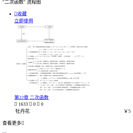
"二次函数"
流程图

收藏
立即使用
第22章 二次函数

1633

0

0
牡丹花
￥5
查看更多
