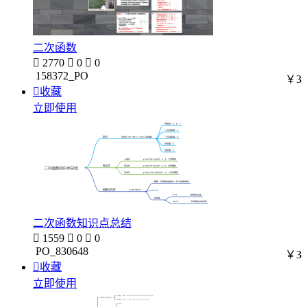
二次函数

2770

0

0
158372_PO
￥3

收藏
立即使用
二次函数知识点总结

1559

0

0
PO_830648
￥3

收藏
立即使用