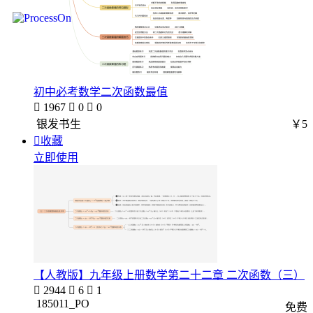
初中必考数学二次函数最值

1967

0

0
银发书生
￥5

收藏
立即使用
【人教版】九年级上册数学第二十二章 二次函数（三）

2944

6

1
185011_PO
免费