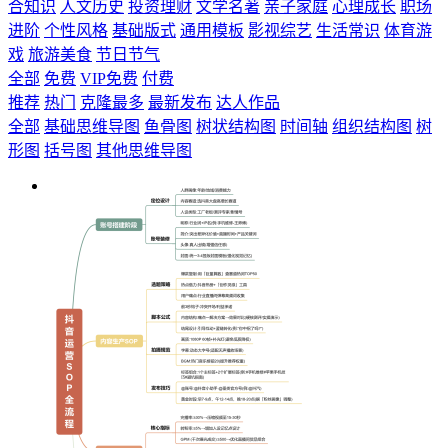
合知识
人文历史
投资理财
文学名著
亲子家庭
心理成长
职场
进阶
个性风格
基础版式
通用模板
影视综艺
生活常识
体育游
戏
旅游美食
节日节气
全部
免费
VIP免费
付费
推荐
热门
克隆最多
最新发布
达人作品
全部
基础思维导图
鱼骨图
树状结构图
时间轴
组织结构图
树
形图
括号图
其他思维导图