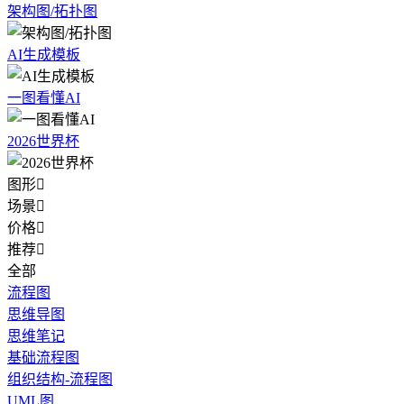
架构图/拓扑图
AI生成模板
一图看懂AI
2026世界杯
图形

场景

价格

推荐

全部
流程图
思维导图
思维笔记
基础流程图
组织结构-流程图
UML图