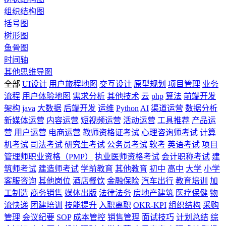
组织结构图
括号图
树形图
鱼骨图
时间轴
其他思维导图
全部
UI设计
用户旅程地图
交互设计
原型规划
项目管理
业务
流程
用户体验地图
需求分析
其他技术
云
php
算法
前端开发
架构
java
大数据
后端开发
运维
Python
AI
渠道运营
数据分析
新媒体运营
内容运营
短视频运营
活动运营
工具推荐
产品运
营
用户运营
电商运营
教师资格证考试
心理咨询师考试
计算
机考试
司法考试
研究生考试
公务员考试
软考
英语考试
项目
管理师职业资格（PMP）
执业医师资格考试
会计职称考试
建
筑师考试
建造师考试
学前教育
其他教育
初中
高中
大学
小学
客服咨询
其他岗位
酒店餐饮
金融保险
汽车出行
教育培训
加
工制造
商务销售
媒体出版
法律法务
房地产建筑
医疗保健
物
流快递
团建培训
技能提升
入职离职
OKR-KPI
组织结构
采购
管理
会议纪要
SOP
成本管控
销售管理
面试技巧
计划总结
综