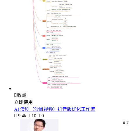

收藏
立即使用
AI 漫剧（沙雕视频）抖音版优化工作流

9.4k

10

0
￥7