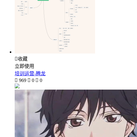

收藏
立即使用
培训运营-腾龙

969

0

0