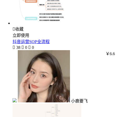

收藏
立即使用
抖音运营SOP全流程

38

0

0
￥6.6
小鹿要飞