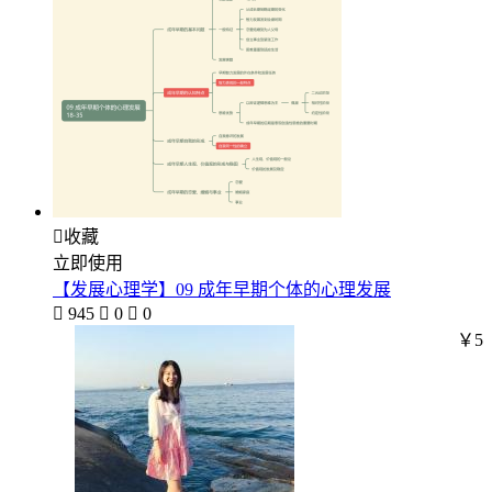

收藏
立即使用
【发展心理学】09 成年早期个体的心理发展

945

0

0
￥5