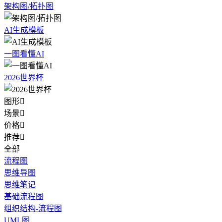
架构图/拓扑图
AI生成模板
一图看懂AI
2026世界杯
图形

场景

价格

推荐

全部
流程图
思维导图
思维笔记
基础流程图
组织结构-流程图
UML图