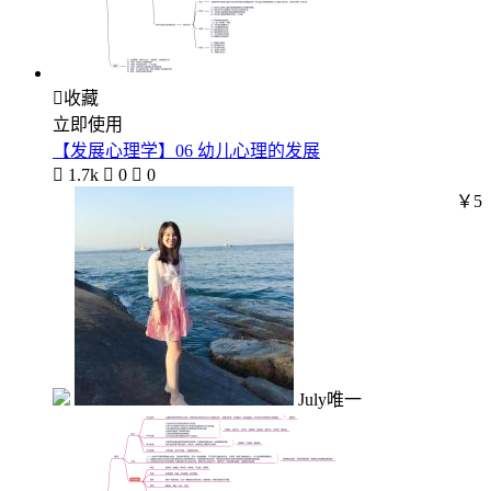

收藏
立即使用
【发展心理学】06 幼儿心理的发展

1.7k

0

0
￥5
July唯一