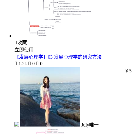

收藏
立即使用
【发展心理学】03 发展心理学的研究方法

1.2k

0

0
￥5
July唯一