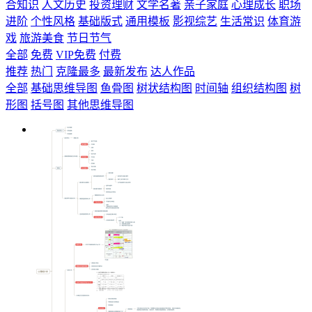
合知识
人文历史
投资理财
文学名著
亲子家庭
心理成长
职场
进阶
个性风格
基础版式
通用模板
影视综艺
生活常识
体育游
戏
旅游美食
节日节气
全部
免费
VIP免费
付费
推荐
热门
克隆最多
最新发布
达人作品
全部
基础思维导图
鱼骨图
树状结构图
时间轴
组织结构图
树
形图
括号图
其他思维导图