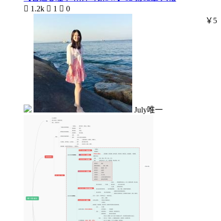

1.2k

1

0
￥5
July唯一