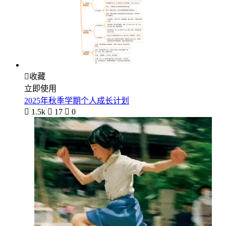

收藏
立即使用
2025年秋季学期个人成长计划

1.5k

17

0