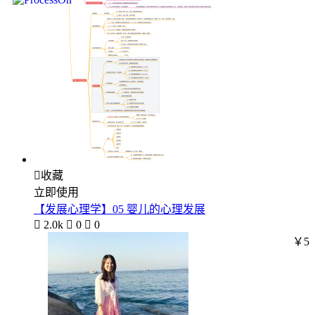

收藏
立即使用
【发展心理学】05 婴儿的心理发展

2.0k

0

0
￥5