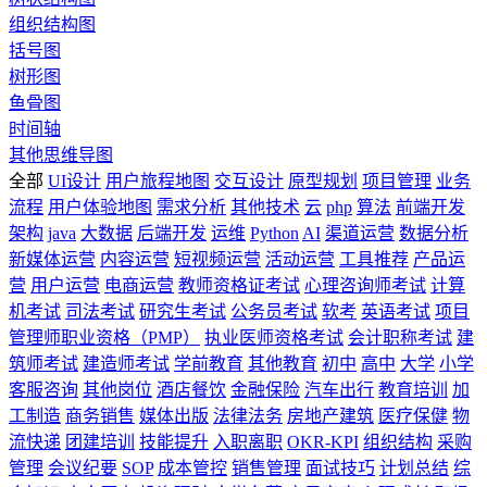
组织结构图
括号图
树形图
鱼骨图
时间轴
其他思维导图
全部
UI设计
用户旅程地图
交互设计
原型规划
项目管理
业务
流程
用户体验地图
需求分析
其他技术
云
php
算法
前端开发
架构
java
大数据
后端开发
运维
Python
AI
渠道运营
数据分析
新媒体运营
内容运营
短视频运营
活动运营
工具推荐
产品运
营
用户运营
电商运营
教师资格证考试
心理咨询师考试
计算
机考试
司法考试
研究生考试
公务员考试
软考
英语考试
项目
管理师职业资格（PMP）
执业医师资格考试
会计职称考试
建
筑师考试
建造师考试
学前教育
其他教育
初中
高中
大学
小学
客服咨询
其他岗位
酒店餐饮
金融保险
汽车出行
教育培训
加
工制造
商务销售
媒体出版
法律法务
房地产建筑
医疗保健
物
流快递
团建培训
技能提升
入职离职
OKR-KPI
组织结构
采购
管理
会议纪要
SOP
成本管控
销售管理
面试技巧
计划总结
综