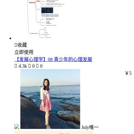

收藏
立即使用
【发展心理学】08 青少年的心理发展

4.3k

0

0
￥5
July唯一