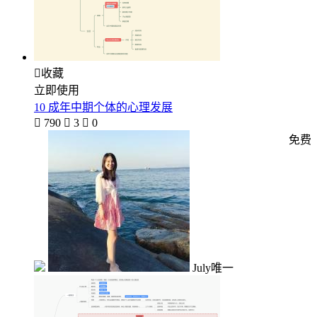

收藏
立即使用
10 成年中期个体的心理发展

790

3

0
免费
July唯一