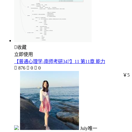

收藏
立即使用
【普通心理学-南师考研347】11 第11章 能力

876

0

0
￥5
July唯一