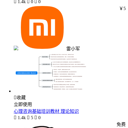

1.4k

0

0
￥5
雷小军

收藏
立即使用
心理咨询基础培训教材 理论知识

1.4k

5

0
免费