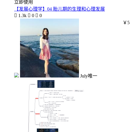
立即使用
【发展心理学】04 胎儿期的生理和心理发展

1.3k

0

0
￥5
July唯一