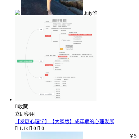
July唯一

收藏
立即使用
【发展心理学】【大纲版】成年期的心理发展

1.1k

0

0
￥5