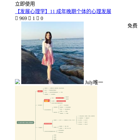
立即使用
【发展心理学】11 成年晚期个体的心理发展

969

1

0
免费
July唯一