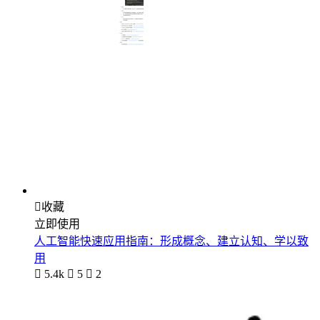

收藏
立即使用
人工智能快速应用指南：形成概念、建立认知、学以致
用

5.4k

5

2