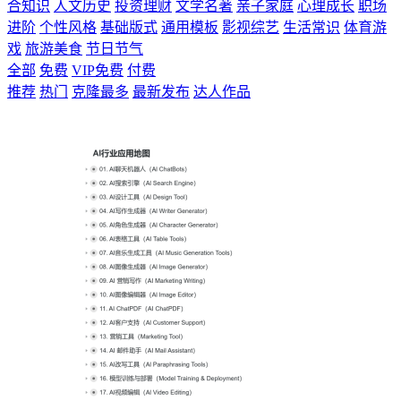
合知识
人文历史
投资理财
文学名著
亲子家庭
心理成长
职场
进阶
个性风格
基础版式
通用模板
影视综艺
生活常识
体育游
戏
旅游美食
节日节气
全部
免费
VIP免费
付费
推荐
热门
克隆最多
最新发布
达人作品