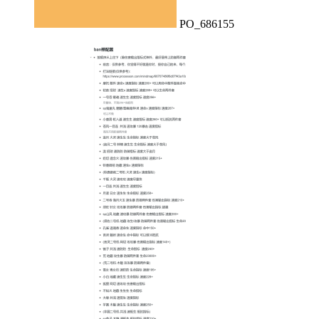
PO_686155