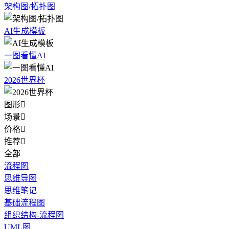
架构图/拓扑图
AI生成模板
一图看懂AI
2026世界杯
图形

场景

价格

推荐

全部
流程图
思维导图
思维笔记
基础流程图
组织结构-流程图
UML图