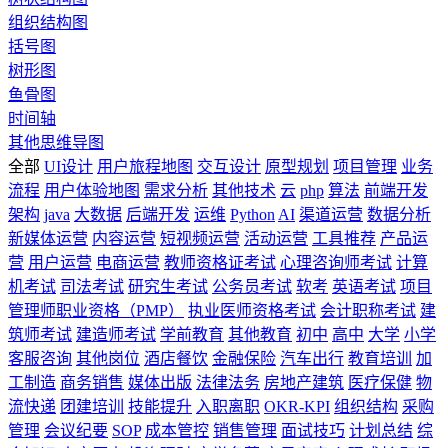
组织结构图
括号图
树形图
鱼骨图
时间轴
其他思维导图
全部
UI设计
用户旅程地图
交互设计
原型规划
项目管理
业务
流程
用户体验地图
需求分析
其他技术
云
php
算法
前端开发
架构
java
大数据
后端开发
运维
Python
AI
渠道运营
数据分析
新媒体运营
内容运营
短视频运营
活动运营
工具推荐
产品运
营
用户运营
电商运营
教师资格证考试
心理咨询师考试
计算
机考试
司法考试
研究生考试
公务员考试
软考
英语考试
项目
管理师职业资格（PMP）
执业医师资格考试
会计职称考试
建
筑师考试
建造师考试
学前教育
其他教育
初中
高中
大学
小学
客服咨询
其他岗位
酒店餐饮
金融保险
汽车出行
教育培训
加
工制造
商务销售
媒体出版
法律法务
房地产建筑
医疗保健
物
流快递
团建培训
技能提升
入职离职
OKR-KPI
组织结构
采购
管理
会议纪要
SOP
成本管控
销售管理
面试技巧
计划总结
综