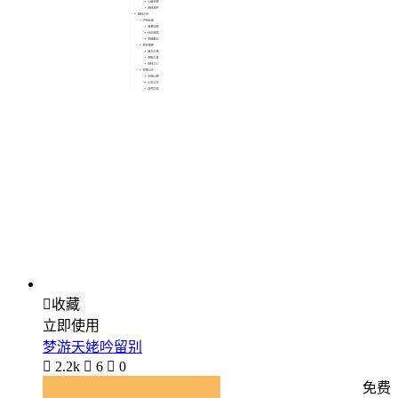

收藏
立即使用
梦游天姥吟留别

2.2k

6

0
免费