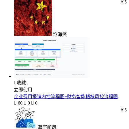
￥5
沧海笑

收藏
立即使用
企业费用报销内控流程图+财务智能稽核风控流程图

60

0

0
￥5
暮野听风