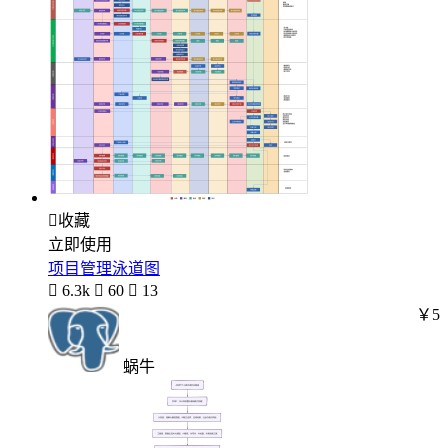

收藏
立即使用
项目管理泳道图

6.3k

60

13
￥5
蜗牛