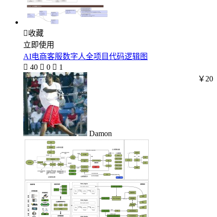

收藏
立即使用
AI电商客服数字人全项目代码逻辑图

40

0

1
￥20
Damon