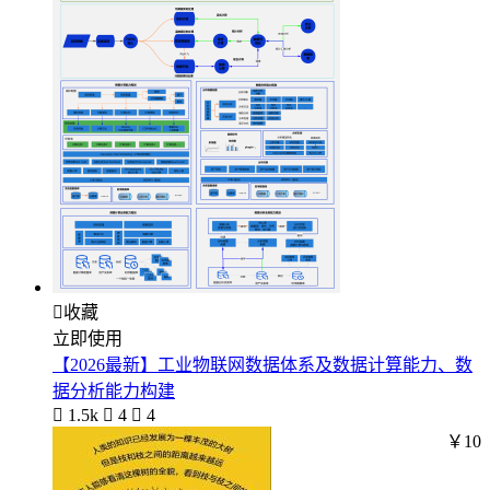

收藏
立即使用
【2026最新】工业物联网数据体系及数据计算能力、数
据分析能力构建

1.5k

4

4
￥10