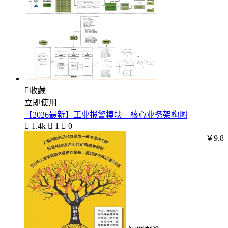

收藏
立即使用
【2026最新】工业报警模块—核心业务架构图

1.4k

1

0
￥9.8