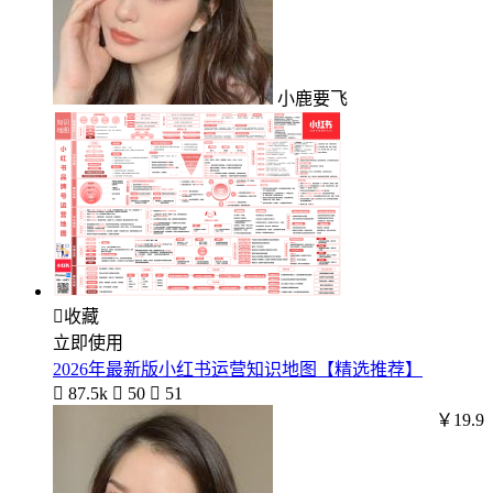
小鹿要飞

收藏
立即使用
2026年最新版小红书运营知识地图【精选推荐】

87.5k

50

51
￥19.9