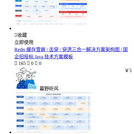

收藏
立即使用
Redis 缓存雪崩 / 击穿 / 穿透三合一解决方案架构图 | 国
企招投标 Java 技术方案模板

165

0

0
￥5
暮野听风