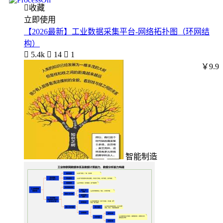

收藏
立即使用
【2026最新】工业数据采集平台-网络拓扑图（环网结
构）

5.4k

14

1
￥9.9
智能制造