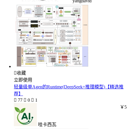
yangdavid

收藏
立即使用
轻量级单Agen的Runtime(DeepSeek+推理模型)【精选推
荐】

77

0

1
￥5
哇卡西瓦