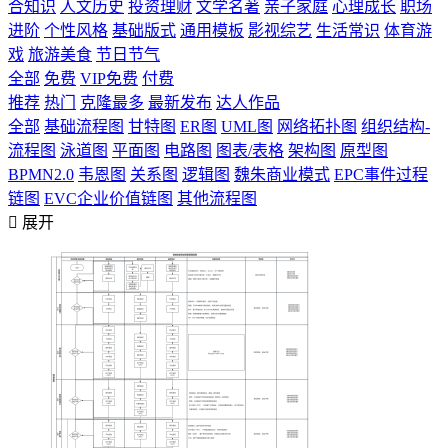
合知识
人文历史
投资理财
文学名著
亲子家庭
心理成长
职场
进阶
个性风格
基础版式
通用模板
影视综艺
生活常识
体育游
戏
旅游美食
节日节气
全部
免费
VIP免费
付费
推荐
热门
克隆最多
最新发布
达人作品
全部
基础流程图
甘特图
ER图
UML图
网络拓扑图
组织结构-
流程图
泳道图
平面图
电路图
图表/表格
架构图
原型图
BPMN2.0
韦恩图
关系图
逻辑图
魏朱商业模式
EPC事件过程
链图
EVC企业价值链图
其他流程图

展开