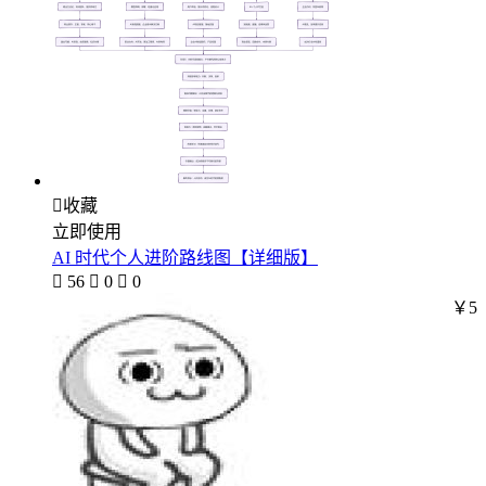

收藏
立即使用
AI 时代个人进阶路线图【详细版】

56

0

0
￥5