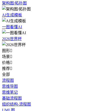
架构图/拓扑图
AI生成模板
一图看懂AI
2026世界杯
图形

场景

价格

推荐

全部
流程图
思维导图
思维笔记
基础流程图
组织结构-流程图
UML图