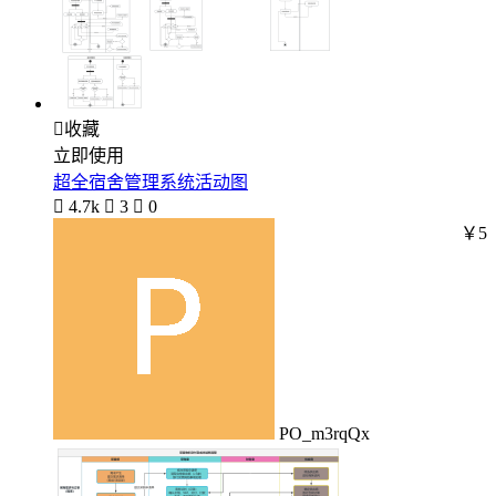

收藏
立即使用
超全宿舍管理系统活动图

4.7k

3

0
￥5
PO_m3rqQx