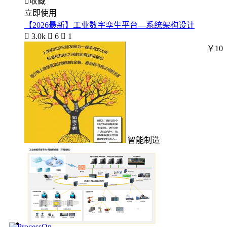

收藏
立即使用
【2026最新】工业数字孪生平台—系统架构设计

3.0k

6

1
￥10
智能制造