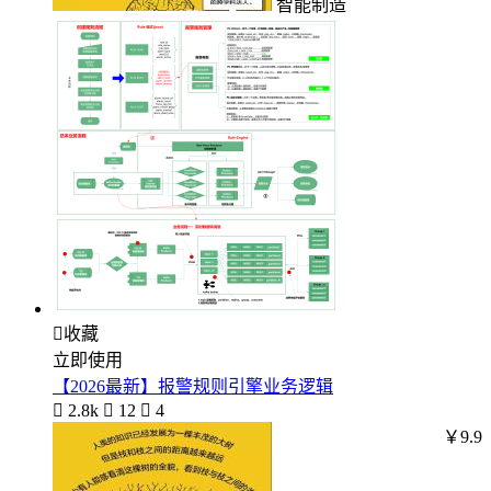
智能制造

收藏
立即使用
【2026最新】报警规则引擎业务逻辑

2.8k

12

4
￥9.9