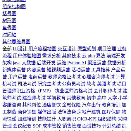
组织结构图
括号图
树形图
鱼骨图
时间轴
其他思维导图
全部
UI设计
用户旅程地图
交互设计
原型规划
项目管理
业务
流程
用户体验地图
需求分析
其他技术
云
php
算法
前端开发
架构
java
大数据
后端开发
运维
Python
AI
渠道运营
数据分析
新媒体运营
内容运营
短视频运营
活动运营
工具推荐
产品运
营
用户运营
电商运营
教师资格证考试
心理咨询师考试
计算
机考试
司法考试
研究生考试
公务员考试
软考
英语考试
项目
管理师职业资格（PMP）
执业医师资格考试
会计职称考试
建
筑师考试
建造师考试
学前教育
其他教育
初中
高中
大学
小学
客服咨询
其他岗位
酒店餐饮
金融保险
汽车出行
教育培训
加
工制造
商务销售
媒体出版
法律法务
房地产建筑
医疗保健
物
流快递
团建培训
技能提升
入职离职
OKR-KPI
组织结构
采购
管理
会议纪要
SOP
成本管控
销售管理
面试技巧
计划总结
综