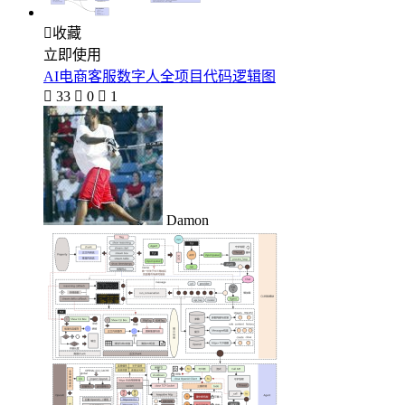

收藏
立即使用
AI电商客服数字人全项目代码逻辑图

33

0

1
Damon