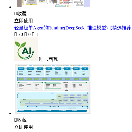

收藏
立即使用
轻量级单Agen的Runtime(DeepSeek+推理模型)【精选推

70

0

1
哇卡西瓦

收藏
立即使用