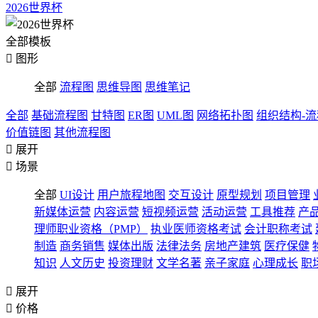
2026世界杯
全部模板

图形
全部
流程图
思维导图
思维笔记
全部
基础流程图
甘特图
ER图
UML图
网络拓扑图
组织结构-
价值链图
其他流程图

展开

场景
全部
UI设计
用户旅程地图
交互设计
原型规划
项目管理
新媒体运营
内容运营
短视频运营
活动运营
工具推荐
产
理师职业资格（PMP）
执业医师资格考试
会计职称考试
制造
商务销售
媒体出版
法律法务
房地产建筑
医疗保健
知识
人文历史
投资理财
文学名著
亲子家庭
心理成长
职

展开

价格