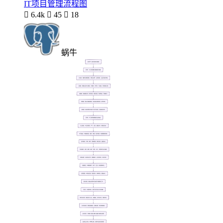
IT项目管理流程图

6.4k

45

18
蜗牛