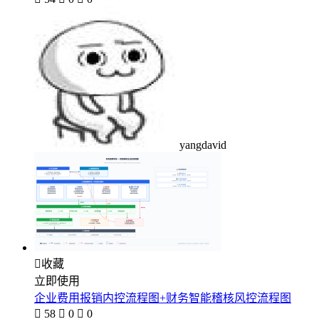
yangdavid

收藏
立即使用
企业费用报销内控流程图+财务智能稽核风控流程图

58

0

0