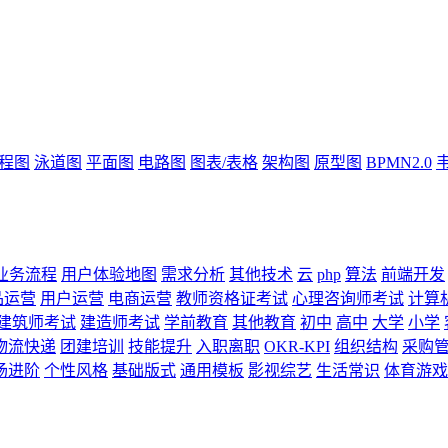
流程图
泳道图
平面图
电路图
图表/表格
架构图
原型图
BPMN2.0
业务流程
用户体验地图
需求分析
其他技术
云
php
算法
前端开发
品运营
用户运营
电商运营
教师资格证考试
心理咨询师考试
计算
建筑师考试
建造师考试
学前教育
其他教育
初中
高中
大学
小学
物流快递
团建培训
技能提升
入职离职
OKR-KPI
组织结构
采购
场进阶
个性风格
基础版式
通用模板
影视综艺
生活常识
体育游戏