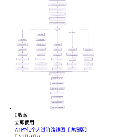

收藏
立即使用
AI 时代个人进阶路线图【详细版】

54

0

0