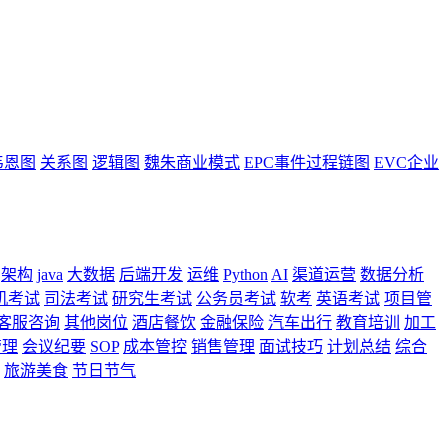
韦恩图
关系图
逻辑图
魏朱商业模式
EPC事件过程链图
EVC企业
架构
java
大数据
后端开发
运维
Python
AI
渠道运营
数据分析
机考试
司法考试
研究生考试
公务员考试
软考
英语考试
项目管
客服咨询
其他岗位
酒店餐饮
金融保险
汽车出行
教育培训
加工
管理
会议纪要
SOP
成本管控
销售管理
面试技巧
计划总结
综合
旅游美食
节日节气