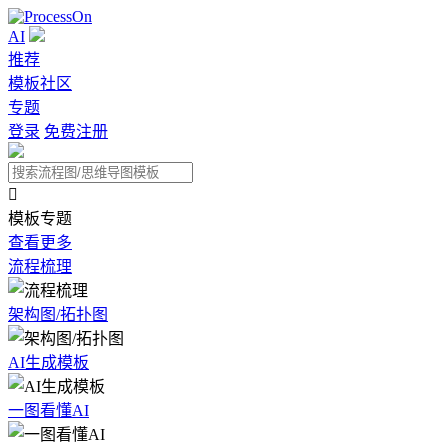
AI
推荐
模板社区
专题
登录
免费注册

模板专题
查看更多
流程梳理
架构图/拓扑图
AI生成模板
一图看懂AI