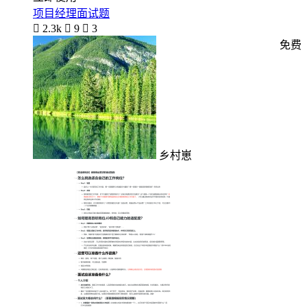
项目经理面试题

2.3k

9

3
免费
乡村崽