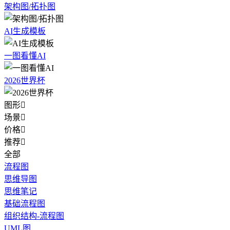
架构图/拓扑图
AI生成模板
一图看懂AI
2026世界杯
图形

场景

价格

推荐

全部
流程图
思维导图
思维笔记
基础流程图
组织结构-流程图
UML图