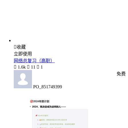

收藏
立即使用
网络总复习（高职）

1.6k

11

1
免费
PO_851749399