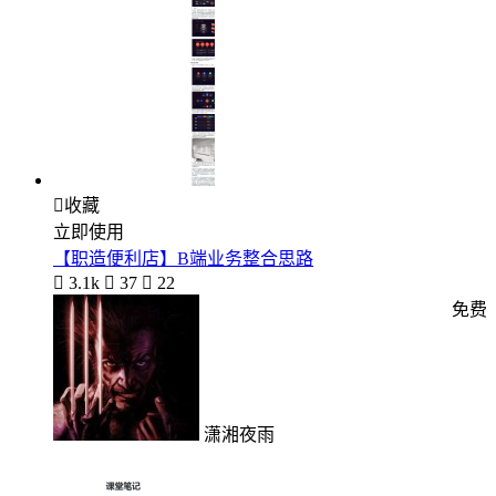

收藏
立即使用
【职造便利店】B端业务整合思路

3.1k

37

22
免费
潇湘夜雨