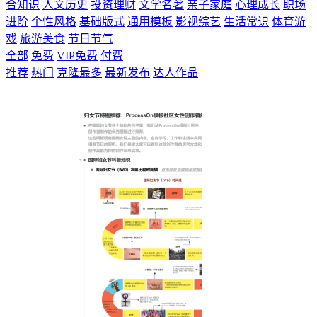
合知识
人文历史
投资理财
文学名著
亲子家庭
心理成长
职场
进阶
个性风格
基础版式
通用模板
影视综艺
生活常识
体育游
戏
旅游美食
节日节气
全部
免费
VIP免费
付费
推荐
热门
克隆最多
最新发布
达人作品