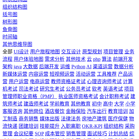
组织结构图
括号图
树形图
鱼骨图
时间轴
其他思维导图
全部
UI设计
用户旅程地图
交互设计
原型规划
项目管理
业务
流程
用户体验地图
需求分析
其他技术
云
php
算法
前端开发
架构
java
大数据
后端开发
运维
Python
AI
渠道运营
数据分析
新媒体运营
内容运营
短视频运营
活动运营
工具推荐
产品运
营
用户运营
电商运营
教师资格证考试
心理咨询师考试
计算
机考试
司法考试
研究生考试
公务员考试
软考
英语考试
项目
管理师职业资格（PMP）
执业医师资格考试
会计职称考试
建
筑师考试
建造师考试
学前教育
其他教育
初中
高中
大学
小学
客服咨询
其他岗位
酒店餐饮
金融保险
汽车出行
教育培训
加
工制造
商务销售
媒体出版
法律法务
房地产建筑
医疗保健
物
流快递
团建培训
技能提升
入职离职
OKR-KPI
组织结构
采购
管理
会议纪要
SOP
成本管控
销售管理
面试技巧
计划总结
综