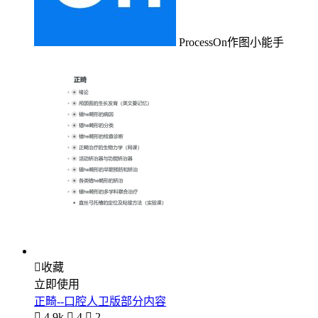
ProcessOn作图小能手

收藏
立即使用
正畸--口腔人卫版部分内容

4.9k

4

2