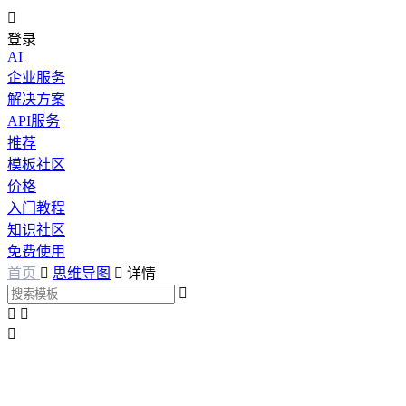

登录
AI
企业服务
解决方案
API服务
推荐
模板社区
价格
入门教程
知识社区
免费使用
首页

思维导图

详情



