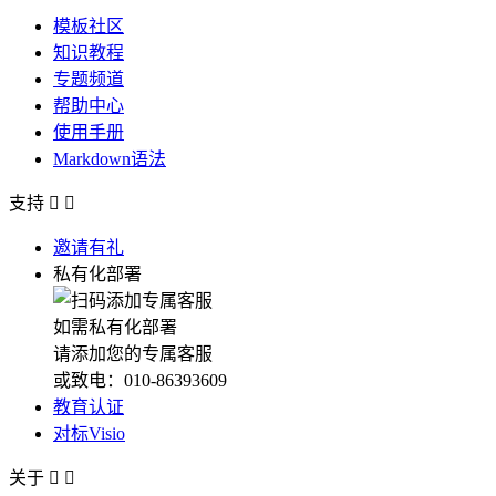
模板社区
知识教程
专题频道
帮助中心
使用手册
Markdown语法
支持


邀请有礼
私有化部署
如需私有化部署
请添加您的专属客服
或致电：010-86393609
教育认证
对标Visio
关于

