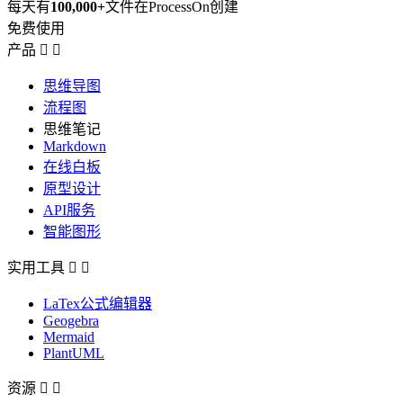
每天有
100,000+
文件在ProcessOn创建
免费使用
产品


思维导图
流程图
思维笔记
Markdown
在线白板
原型设计
API服务
智能图形
实用工具


LaTex公式编辑器
Geogebra
Mermaid
PlantUML
资源

