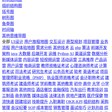
组织结构图
括号图
树形图
鱼骨图
时间轴
其他思维导图
全部
UI设计
用户旅程地图
交互设计
原型规划
项目管理
业务
流程
用户体验地图
需求分析
其他技术
云
php
算法
前端开发
架构
java
大数据
后端开发
运维
Python
AI
渠道运营
数据分析
新媒体运营
内容运营
短视频运营
活动运营
工具推荐
产品运
营
用户运营
电商运营
教师资格证考试
心理咨询师考试
计算
机考试
司法考试
研究生考试
公务员考试
软考
英语考试
项目
管理师职业资格（PMP）
执业医师资格考试
会计职称考试
建
筑师考试
建造师考试
学前教育
其他教育
初中
高中
大学
小学
客服咨询
其他岗位
酒店餐饮
金融保险
汽车出行
教育培训
加
工制造
商务销售
媒体出版
法律法务
房地产建筑
医疗保健
物
流快递
团建培训
技能提升
入职离职
OKR-KPI
组织结构
采购
管理
会议纪要
SOP
成本管控
销售管理
面试技巧
计划总结
综