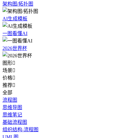
架构图/拓扑图
AI生成模板
一图看懂AI
2026世界杯
图形

场景

价格

推荐

全部
流程图
思维导图
思维笔记
基础流程图
组织结构-流程图
UML图