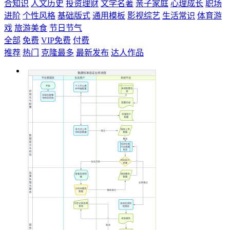
合知识
人文历史
投资理财
文学名著
亲子家庭
心理成长
职场
进阶
个性风格
基础版式
通用模板
影视综艺
生活常识
体育游
戏
旅游美食
节日节气
全部
免费
VIP免费
付费
推荐
热门
克隆最多
最新发布
达人作品