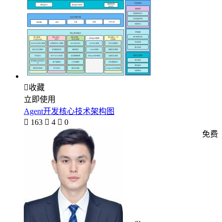

收藏
立即使用
Agent开发核心技术架构图

163

4

0
免费