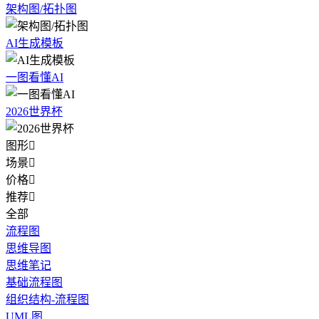
架构图/拓扑图
AI生成模板
一图看懂AI
2026世界杯
图形

场景

价格

推荐

全部
流程图
思维导图
思维笔记
基础流程图
组织结构-流程图
UML图