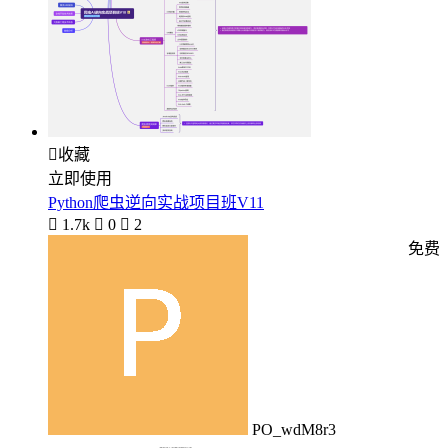

收藏
立即使用
Python爬虫逆向实战项目班V11

1.7k

0

2
免费
PO_wdM8r3