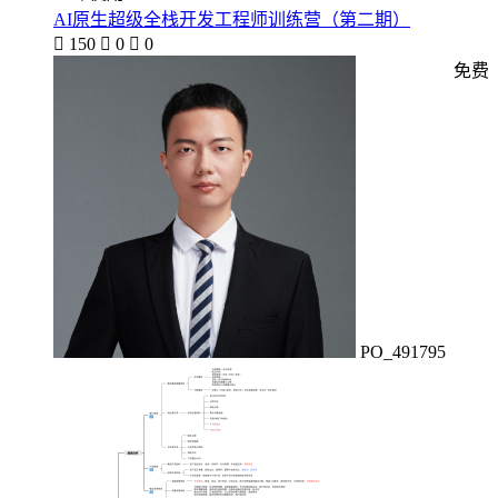
AI原生超级全栈开发工程师训练营（第二期）

150

0

0
免费
PO_491795