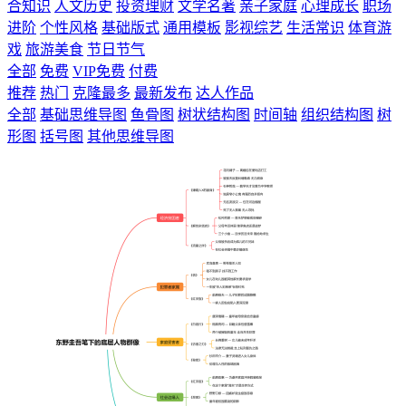
合知识
人文历史
投资理财
文学名著
亲子家庭
心理成长
职场
进阶
个性风格
基础版式
通用模板
影视综艺
生活常识
体育游
戏
旅游美食
节日节气
全部
免费
VIP免费
付费
推荐
热门
克隆最多
最新发布
达人作品
全部
基础思维导图
鱼骨图
树状结构图
时间轴
组织结构图
树
形图
括号图
其他思维导图