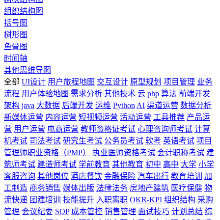
组织结构图
括号图
树形图
鱼骨图
时间轴
其他思维导图
全部
UI设计
用户旅程地图
交互设计
原型规划
项目管理
业务
流程
用户体验地图
需求分析
其他技术
云
php
算法
前端开发
架构
java
大数据
后端开发
运维
Python
AI
渠道运营
数据分析
新媒体运营
内容运营
短视频运营
活动运营
工具推荐
产品运
营
用户运营
电商运营
教师资格证考试
心理咨询师考试
计算
机考试
司法考试
研究生考试
公务员考试
软考
英语考试
项目
管理师职业资格（PMP）
执业医师资格考试
会计职称考试
建
筑师考试
建造师考试
学前教育
其他教育
初中
高中
大学
小学
客服咨询
其他岗位
酒店餐饮
金融保险
汽车出行
教育培训
加
工制造
商务销售
媒体出版
法律法务
房地产建筑
医疗保健
物
流快递
团建培训
技能提升
入职离职
OKR-KPI
组织结构
采购
管理
会议纪要
SOP
成本管控
销售管理
面试技巧
计划总结
综