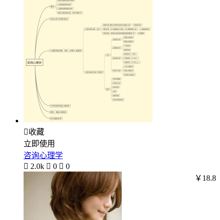

收藏
立即使用
咨询心理学

2.0k

0

0
￥18.8