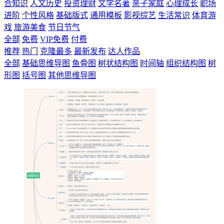
合知识
人文历史
投资理财
文学名著
亲子家庭
心理成长
职场
进阶
个性风格
基础版式
通用模板
影视综艺
生活常识
体育游
戏
旅游美食
节日节气
全部
免费
VIP免费
付费
推荐
热门
克隆最多
最新发布
达人作品
全部
基础思维导图
鱼骨图
树状结构图
时间轴
组织结构图
树
形图
括号图
其他思维导图