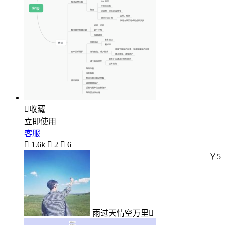

收藏
立即使用
客服

1.6k

2

6
￥5
雨过天情空万里󾓭