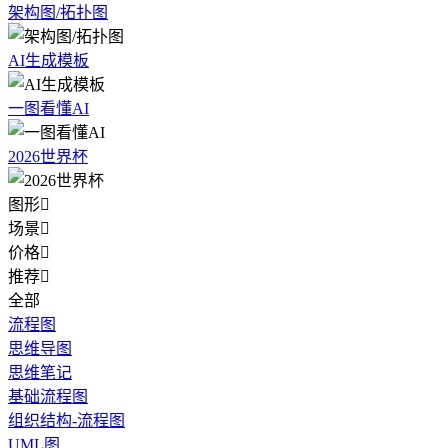
架构图/拓扑图
AI生成模板
一图看懂AI
2026世界杯
图形

场景

价格

推荐

全部
流程图
思维导图
思维笔记
基础流程图
组织结构-流程图
UML图