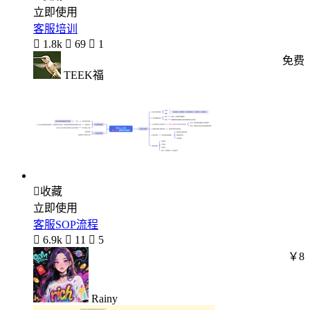
立即使用
客服培训

1.8k

69

1
免费
TEEK福

收藏
立即使用
客服SOP流程

6.9k

11

5
￥8
Rainy