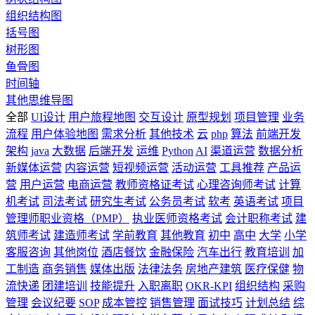
组织结构图
括号图
树形图
鱼骨图
时间轴
其他思维导图
全部
UI设计
用户旅程地图
交互设计
原型规划
项目管理
业务
流程
用户体验地图
需求分析
其他技术
云
php
算法
前端开发
架构
java
大数据
后端开发
运维
Python
AI
渠道运营
数据分析
新媒体运营
内容运营
短视频运营
活动运营
工具推荐
产品运
营
用户运营
电商运营
教师资格证考试
心理咨询师考试
计算
机考试
司法考试
研究生考试
公务员考试
软考
英语考试
项目
管理师职业资格（PMP）
执业医师资格考试
会计职称考试
建
筑师考试
建造师考试
学前教育
其他教育
初中
高中
大学
小学
客服咨询
其他岗位
酒店餐饮
金融保险
汽车出行
教育培训
加
工制造
商务销售
媒体出版
法律法务
房地产建筑
医疗保健
物
流快递
团建培训
技能提升
入职离职
OKR-KPI
组织结构
采购
管理
会议纪要
SOP
成本管控
销售管理
面试技巧
计划总结
综