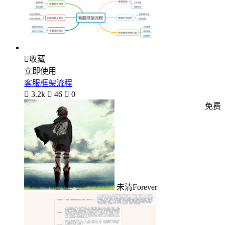

收藏
立即使用
客服框架流程

3.2k

46

0
免费
未清Forever