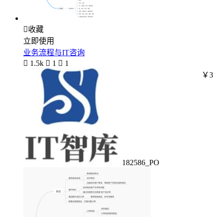

收藏
立即使用
业务流程与IT咨询

1.5k

1

1
￥3
182586_PO